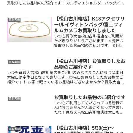
買取りしたお品物のご紹介です！ カルティエショルダーバッグ／御
在位10万円金貨／トミカお家で眠っているお品物はございませ...
【松山古川椿店】K18アクセサリ
買取実績
ー/ルイヴィトンバッグ/富士フィ
ルムカメラお買取りしました
いつも買取大吉松山古川椿店をご利用い
ただきありがとうございます！🔆先日お
買取りしたお品物のご紹介です。 K18ア
クセサリー/ルイヴィトン ポルトドキュ
マンヴォワヤージュ/富士フィルムカメラ
お家で眠っているお品物はございません
【松山古川椿店】お買取りしたお
買取実績
か？ぜひ買取大吉...
品物のご紹介です
いつも買取大吉松山古川椿店をご利用のみなさまこんにちは😊本日
木曜日は定休日となっております！😶先日お買取りしたお品物のご
紹介です！ お家で眠っているお品物はございませんか？買取大吉松
山古川椿店にぜひお査定させてください😊ご不明な点がございま...
お買取りしたお品物のご紹介です
買取実績
いつもご利用してくださっている皆様こ
んにちは🔆だんだん暖かくなってきまし
たね！買取大吉松山古川椿店は本日も元
気に営業しております🫡お買取りしたお
品物のご紹介です。お家で眠っているお
品物はございませんか？そのお品物ぜ
【松山古川椿店】5/30(土)～
買取実績
ひ！買取大吉松山古川椿店に...