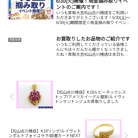
6/30(火)開催！現金掴み取りイベ
ントのご案内です！
いつも買取大吉松山古川椿店をご利用い
ただきありがとうございます！5/30(土)～
6/30(火)期間限定☆現金掴み取りイベント
開催中です！🥰11,500円以上ご成約のお
客様限定でご参加いただけます😌(金券
類、テレカ、切手、古銭、現行銭両替は
お買取りしたお品物のご紹介です
買取実績
対...
いつもご利用してくださっている皆様こ
んにちは🔆だんだん暖かくなってきまし
たね！買取大吉松山古川椿店は本日も元
気に営業しております🫡お買取りしたお
品物のご紹介です。 お家で眠っているお
品物はございませんか？そのお品物ぜ
ひ！買取大吉松山古川椿店...
【松山古川椿店】K18ルビーネックレス
トップ/アメリカイーグル銀貨/ルイヴィ
トンサントンジュお買取りしました
【松山古川椿店】K18リング/ルイヴィト
ンポルトフォイユサラ/図書カードNEXT