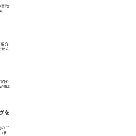
お買取
もの
ご紹介
ません
ご紹介
品物は
グを
物のご
いま