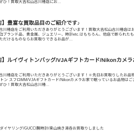
ぜひ！買取大吉松山古川椿店にお...
店】豊富な買取品目のご紹介です♪
古川椿店をご利用いただきありがとうございます！買取大吉松山古川椿店は
🥰ブランド品、貴金属、ジュエリー、時計etc.はもちろん、他店で断られた
ただけるものならお買取りできるお品が...
】ルイヴィトンバッグ/VJAギフトカード/Nikonカメラ
！
古川椿店をご利用いただきありがとうございます！🔆先日お買取りしたお品
トン スフロMM/VJAギフトカード/Nikonカメラお家で眠っているお品物は
ひ！買取大吉松山古川椿...
0ダイヤリング/GUCCI腕時計/楽山焼き湯呑お買取りしました