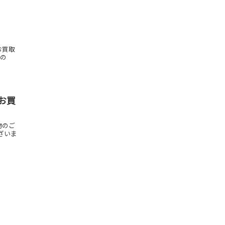
お買取
もの
お買
物のご
ございま