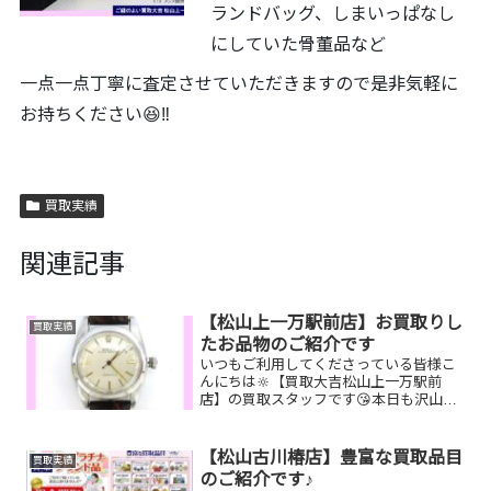
ランドバッグ、しまいっぱなし
にしていた骨董品など
一点一点丁寧に査定させていただきますので是非気軽に
お持ちください😆‼️
買取実績
関連記事
【松山上一万駅前店】お買取りし
買取実績
たお品物のご紹介です
いつもご利用してくださっている皆様こ
んにちは🔆【買取大吉松山上一万駅前
店】の買取スタッフです😘本日も沢山の
お品物をお持ち込みいただきました‼️お買
取りしたお品物のご紹介です。 ロレック
ス 古銭
【松山古川椿店】豊富な買取品目
買取実績
楽山焼オイスターパー...
のご紹介です♪