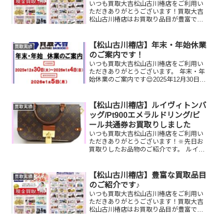
いつも買取大吉松山古川椿店をご利用い
ただきありがとうございます！買取大吉
松山古川椿店はお買取り品目が豊富で
す！🥰ブランド品、貴金属、ジュエリ
ー、時計etc.はもちろん、他店で断られ
たものや、片手でお持ちいただけるもの
【松山古川椿店】年末・年始休業
買取実績
ならお買取りできるお品が...
のご案内です！
いつも買取大吉松山古川椿店をご利用い
ただきありがとうございます。 年末・年
始休業のご案内です😌2025年12月30日
(火)～2026年1月4日(日)まで休業とさせて
いただきます。 2026年1月5日(月)から通
常営業させていただきます。 来...
【松山古川椿店】ルイヴィトンバ
買取実績
ッグ/Pt900エメラルドリング/ビ
ール共通券お買取りしました
いつも買取大吉松山古川椿店をご利用い
ただきありがとうございます！🔆先日お
買取りしたお品物のご紹介です。 ルイヴ
ィトンヴォジラール/Pt900エメラルドリ
ング/ビール共通券お家で眠っているお品
物はございませんか？ぜひ買取大吉松山
【松山古川椿店】豊富な買取品目
買取実績
古川椿店にお査...
のご紹介です♪
いつも買取大吉松山古川椿店をご利用い
ただきありがとうございます！買取大吉
松山古川椿店はお買取り品目が豊富で
す！🥰ブランド品、貴金属、ジュエリ