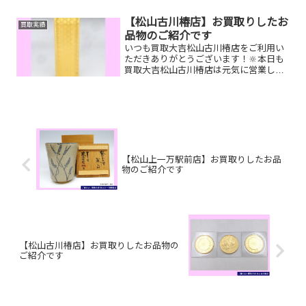
ー、時計etc.はもちろん、他店で断られ
たものや、片手でお持ちいただけるもの
【松山古川椿店】お買取りしたお
買取実績
ならお買取りできるお品が...
品物のご紹介です
いつも買取大吉松山古川椿店をご利用い
ただきありがとうございます！🔆本日も
買取大吉松山古川椿店は元気に営業して
おります🤗お買取りしたお品物のご紹介
です！ カルティエライター／CHANELシ
ョルダーバッグ／K18ダイヤリングお家
で眠っているお品...
【松山上一万駅前店】お買取りしたお品
物のご紹介です
【松山古川椿店】お買取りしたお品物の
ご紹介です