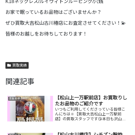
K18ネックレス/ルイヴィトンルーピング/穴銭
お家で眠っているお品物はございませんか？
ぜひ買取大吉松山古川椿店にお査定させてください！💫
皆様のお越しをお待ちしております！
買取実績
関連記事
【松山上一万駅前店】お買取りし
買取実績
たお品物のご紹介です
いつもご利用してくださっている皆様こ
んにちは🔆【買取大吉松山上一万駅前
店】の買取スタッフです😘本日も沢山の
お品物をお持ち込みいただきました‼️お買
取りしたお品物のご紹介です。 1000円プ
ルーフ銀貨 グッチ ショルダーバッ
【松山古川椿店】シチズン腕時