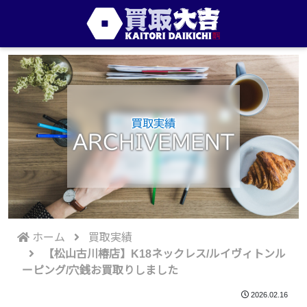
買取実績
ARCHIVEMENT
ホーム
買取実績
【松山古川椿店】K18ネックレス/ルイヴィトンル
ーピング/穴銭お買取りしました
2026.02.16