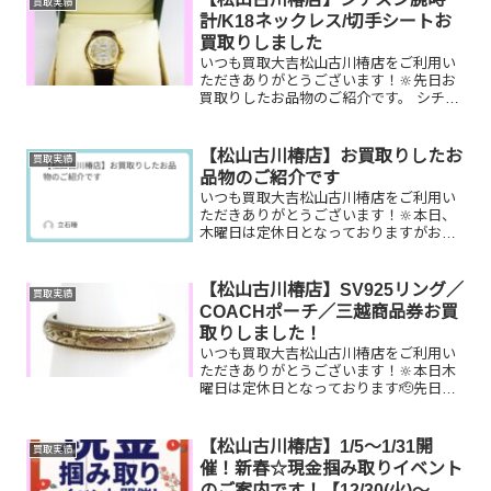
買取実績
グ モンテキング...
計/K18ネックレス/切手シートお
買取りしました
いつも買取大吉松山古川椿店をご利用い
ただきありがとうございます！🔆先日お
買取りしたお品物のご紹介です。 シチズ
ン腕時計/K18ネックレス/切手シートお家
で眠っているお品物はございませんか？
ぜひ買取大吉松山古川椿店にお査定させ
【松山古川椿店】お買取りしたお
買取実績
てください！💫皆...
品物のご紹介です
いつも買取大吉松山古川椿店をご利用い
ただきありがとうございます！🔆本日、
木曜日は定休日となっておりますがお買
取りしたお品物のご紹介です！ テレホン
カード／K18リング／PRADAハンドバッ
グお家で眠っているお品物はございませ
【松山古川椿店】SV925リング／
買取実績
んか？そのお品物...
COACHポーチ／三越商品券お買
取りしました！
いつも買取大吉松山古川椿店をご利用い
ただきありがとうございます！🔆本日木
曜日は定休日となっております🫡先日お
買取りしたお品物のご紹介です。 SV925
リング／COACHポーチ／三越商品券お家
で眠っているお品物はございませんか？
【松山古川椿店】1/5～1/31開
買取実績
そのお品物ぜひ...
催！新春☆現金掴み取りイベント
のご案内です！【12/30(火)～