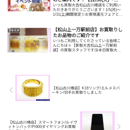
いつも買取大吉松山古川椿店をご利用い
1/4(日)休業です】
ただきありがとうございます！1/5(月)～
1/31(土)期間限定☆お客様還元フェアとし
まして、新春☆現金掴み取りイベントを
開催いたします！🥰11,500円以上ご成約
のお客様限定でご参加いただけます😌(金
【松山上一万駅前店】お買取りし
買取実績
券...
たお品物のご紹介です
いつもご利用してくださっている皆様こ
んにちは🔆【買取大吉松山上一万駅前
店】の買取スタッフです😘本日買取大吉
松山上一万駅前店は定休日となっており
ます🎈先日も沢山のお品物をお持ち込み
いただきました‼️お買取りしたお品物のご
紹介です。 VJAギフ...
【松山古川椿店】K18リング/エルメスバ
ーキン/切手お買取りしました
【松山古川椿店】スマートフォン/ルイヴ
ィトンバッグ/Pt900ダイヤリングお買取