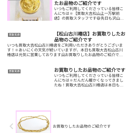
ング コーチ ショルダ...
たお品物のご紹介です
いつもご利用してくださっている皆様こ
んにちは🔆【買取大吉松山上一万駅前
店】の買取スタッフです😆先日も沢山の
お品物をお持ち込みいただきました‼️お買
取りしたお品物のご紹介です。 ルイヴィ
トン 御即位記念10万円金
【松山古川椿店】お買取りしたお
買取実績
貨 切手シートポルト...
品物のご紹介です
いつも買取大吉松山古川椿店をご利用いただきありがとうございま
す！🔆あいにくの天気が続いていますが、本日も買取大吉松山古川
椿店は元気に営業しております🤗お買取りしたお品物のご紹介で
す！ 楽山焼 湯呑／ルイ・ヴィトン カプシーヌ／K18 ブロー...
お買取りしたお品物のご紹介です
買取実績
いつもご利用してくださっている皆様こ
んにちは🔆だんだん暖かくなってきまし
たね！買取大吉松山古川椿店は本日も元
気に営業しております🫡お買取りしたお
品物のご紹介です。 お家で眠っているお
品物はございませんか？そのお品物ぜ
ひ！買取大吉松山古川椿店...
お買取りしたお品物のご紹介です