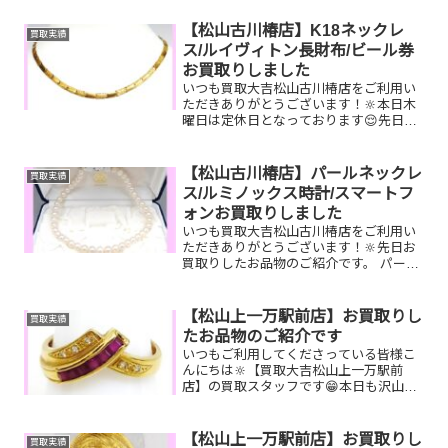
【松山古川椿店】K18ネックレ
買取実績
ス/ルイヴィトン長財布/ビール券
お買取りしました
いつも買取大吉松山古川椿店をご利用い
ただきありがとうございます！🔆本日木
曜日は定休日となっております😌先日お
買取りしたお品物のご紹介です。 K18ネ
ックレス/ルイヴィトン長財布/ビール券
お家で眠っているお品物はございません
【松山古川椿店】パールネックレ
買取実績
か？ぜひ買取大吉松...
ス/ルミノックス時計/スマートフ
ォンお買取りしました
いつも買取大吉松山古川椿店をご利用い
ただきありがとうございます！🔆先日お
買取りしたお品物のご紹介です。 パール
ネックレス/ルミノックス時計/スマート
フォンお家で眠っているお品物はござい
ませんか？ぜひ買取大吉松山古川椿店に
【松山上一万駅前店】お買取りし
買取実績
お査定させてください...
たお品物のご紹介です
いつもご利用してくださっている皆様こ
んにちは🔆【買取大吉松山上一万駅前
店】の買取スタッフです😁本日も沢山の
お品物をお持ち込みいただきました‼️お買
取りしたお品物のご紹介で
す。 K18 ダイヤリ
【松山上一万駅前店】お買取りし
買取実績