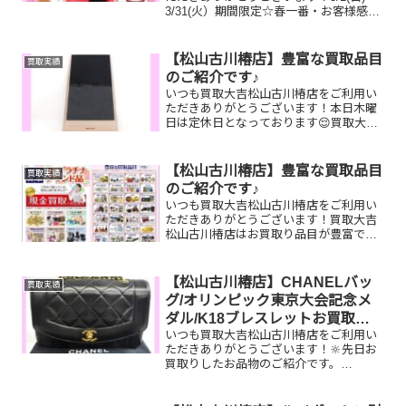
3/31(火）期間限定☆春一番・お客様感謝
フェアとしまして現金が当たる！いいご
えん★ガチャ抽選会開催中です！🥰
11,500円以上ご成約のお客様限定でご参
【松山古川椿店】豊富な買取品目
買取実績
加いただけ...
のご紹介です♪
いつも買取大吉松山古川椿店をご利用い
ただきありがとうございます！本日木曜
日は定休日となっております😌買取大吉
松山古川椿店はお買取り品目が豊富で
す！🥰ブランド品、貴金属、ジュエリ
ー、時計etc.はもちろん、他店で断られ
【松山古川椿店】豊富な買取品目
買取実績
たものや、片手でお持ちい...
のご紹介です♪
いつも買取大吉松山古川椿店をご利用い
ただきありがとうございます！買取大吉
松山古川椿店はお買取り品目が豊富で
す！🥰ブランド品、貴金属、ジュエリ
ー、時計etc.はもちろん、他店で断られ
たものや、片手でお持ちいただけるもの
【松山古川椿店】CHANELバッ
買取実績
ならお買取りできるお品が...
グ/オリンピック東京大会記念メ
ダル/K18ブレスレットお買取り
いつも買取大吉松山古川椿店をご利用い
しました
ただきありがとうございます！🔆先日お
買取りしたお品物のご紹介です。
CHANELダイアナマトラッセ/オリンピッ
ク東京大会記念メダル/K18ブレスレット