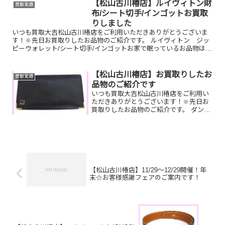
お家で眠っているお品物はございません
【松山古川椿店】ルイヴィトン財
買取実績
か？ぜひ買取大吉松...
布/シート切手/インゴットお買取
りしました
いつも買取大吉松山古川椿店をご利用いただきありがとうございま
す！🔆先日お買取りしたお品物のご紹介です。 ルイヴィトン ジッ
ピーウォレット/シート切手/インゴットお家で眠っているお品物はご
ざいませんか？ぜひ買取大吉松山古川椿店にお査定させてく...
【松山古川椿店】お買取りしたお
買取実績
品物のご紹介です
いつも買取大吉松山古川椿店をご利用い
ただきありがとうございます！🔆先日お
買取りしたお品物のご紹介です。 ダンヒ
ル長財布/Pt900ダイヤネックレス/全国百
貨店共通商品券お家で眠っているお品物
はございませんか？そのお品物ぜひ！買
取大吉松山古川...
【松山古川椿店】11/29～12/29開催！年
末☆お客様感謝フェアのご案内です！