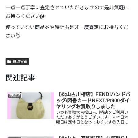
一点一点丁寧に査定させていただきますので是非気軽に
お持ちください🤗
使っていない商品券や時計も是非一度査定にお持ちくだ
さい👌
買取実績
関連記事
【松山古川椿店】FENDIハンドバ
買取実績
ッグ/図書カードNEXT/Pt900ダイ
ヤリングお買取りしました
いつも買取大吉松山古川椿店をご利用い
ただきありがとうございます！🔆本日木
曜日は定休日となっております😌先日お
買取りしたお品物のご紹介です。 FENDI
ハンドバッグ/図書カードNEXT/Pt900ダ
イヤリングお家で眠っているお品物はご