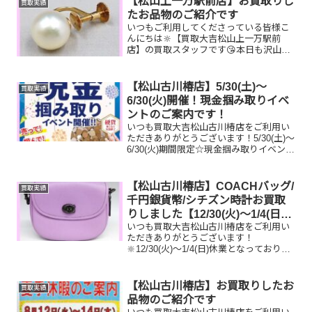
【松山上一万駅前店】お買取りし
買取実績
ざいませ...
たお品物のご紹介です
いつもご利用してくださっている皆様こ
んにちは🔆【買取大吉松山上一万駅前
店】の買取スタッフです😘本日も沢山の
お品物をお持ち込みいただきました‼️お買
取りしたお品物のご紹介です。 K14 イ
ヤリング ルイヴィトン ミュー
【松山古川椿店】5/30(土)～
買取実績
ル ガラケー今はも...
6/30(火)開催！現金掴み取りイベ
ントのご案内です！
いつも買取大吉松山古川椿店をご利用い
ただきありがとうございます！5/30(土)～
6/30(火)期間限定☆現金掴み取りイベント
開催中です！🥰11,500円以上ご成約のお
客様限定でご参加いただけます😌(金券
類、テレカ、切手、古銭、現行銭両替は
【松山古川椿店】COACHバッグ/
買取実績
対...
千円銀貨幣/シチズン時計お買取
りしました【12/30(火)～1/4(日)
いつも買取大吉松山古川椿店をご利用い
休業です】
ただきありがとうございます！
🔆12/30(火)～1/4(日)休業となっておりま
す！😌先日お買取りしたお品物のご紹介
です。 COACHショルダーバッグ/千円銀
貨幣プルーフ貨幣セット/シチズン時計お
【松山古川椿店】お買取りしたお
買取実績
家で眠って...
品物のご紹介です