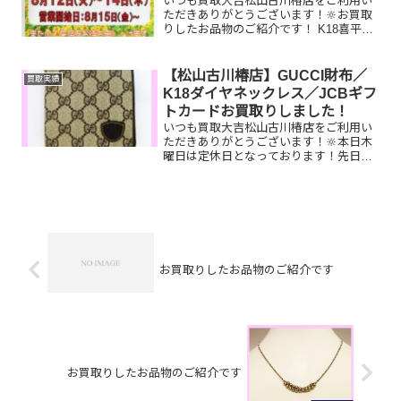
いつも買取大吉松山古川椿店をご利用い
ただきありがとうございます！🔆お買取
りしたお品物のご紹介です！ K18喜平ネ
ックレス ブライトリング時計
JCBギフトカードお家で眠っているお品
物はございませんか？そのお品物ぜひ！
【松山古川椿店】GUCCI財布／
買取実績
買取大吉松山古川椿店...
K18ダイヤネックレス／JCBギフ
トカードお買取りしました！
いつも買取大吉松山古川椿店をご利用い
ただきありがとうございます！🔆本日木
曜日は定休日となっております！先日お
買取りしたお品物のご紹介です。 GUCCI
財布／K18ダイヤネックレス／JCBギフ
トカードお家で眠っているお品物はござ
いませんか？そ...
お買取りしたお品物のご紹介です
お買取りしたお品物のご紹介です