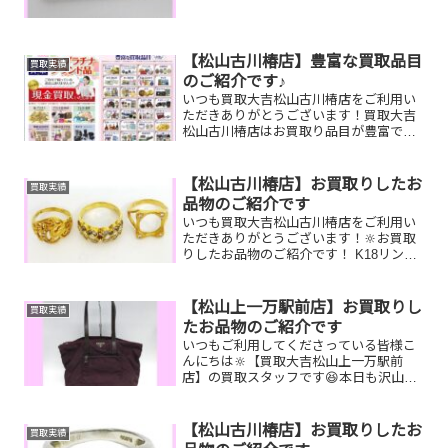
Pt900 リング オメガ 時計買い替え
て使わなくなった財布やマネークリッ
プ、付けていないジュエリー、時計一点
一点丁寧に査定させ...
【松山古川椿店】豊富な買取品目
買取実績
のご紹介です♪
いつも買取大吉松山古川椿店をご利用い
ただきありがとうございます！買取大吉
松山古川椿店はお買取り品目が豊富で
す！🥰ブランド品、貴金属、ジュエリ
ー、時計etc.はもちろん、他店で断られ
たものや、片手でお持ちいただけるもの
【松山古川椿店】お買取りしたお
買取実績
ならお買取りできるお品が...
品物のご紹介です
いつも買取大吉松山古川椿店をご利用い
ただきありがとうございます！🔆お買取
りしたお品物のご紹介です！ K18リン
グ 児島裕子絵画
切手家で眠っているお品物はございませ
んか？そのお品物ぜひ！買取大吉松山古
【松山上一万駅前店】お買取りし
買取実績
川椿店にお査定させてく...
たお品物のご紹介です
いつもご利用してくださっている皆様こ
んにちは🔆【買取大吉松山上一万駅前
店】の買取スタッフです😆本日も沢山の
お品物をお持ち込みいただきました‼️お買
取りしたお品物のご紹介です。 プラダ
バッグ 古銭
【松山古川椿店】お買取りしたお
買取実績
図書カードNEXTし...