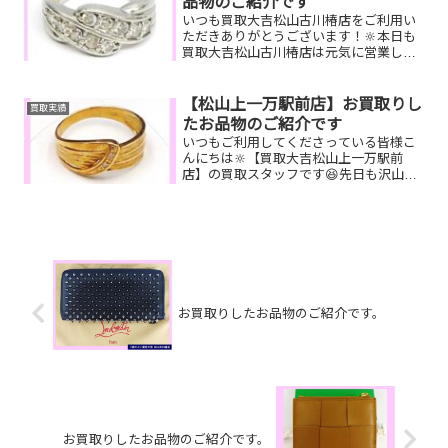
品物のご紹介です
いつも買取大吉松山古川椿店をご利用い
ただきありがとうございます！🔆本日も
買取大吉松山古川椿店は元気に営業して
おります🤗お買取りしたお品物のご紹介
です！ プラチナダイヤリング／カメラ／
ブライトリングメンズ腕時計お家で眠っ
【松山上一万駅前店】お買取りし
買取実績
ているお品物はございま...
たお品物のご紹介です
いつもご利用してくださっている皆様こ
んにちは🔆【買取大吉松山上一万駅前
店】の買取スタッフです😆先日も沢山の
お品物をお持ち込みいただきました‼️お買
取りしたお品物のご紹介です。 K18 リ
ング ルイヴィトン リフ
ト 切手シートしまい...
お買取りしたお品物のご紹介です。
お買取りしたお品物のご紹介です。