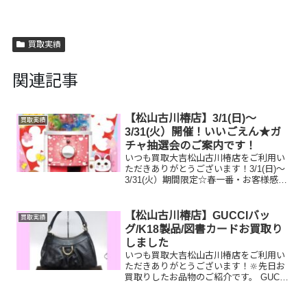
買取実績
関連記事
【松山古川椿店】3/1(日)～
買取実績
3/31(火）開催！いいごえん★ガ
チャ抽選会のご案内です！
いつも買取大吉松山古川椿店をご利用い
ただきありがとうございます！3/1(日)～
3/31(火）期間限定☆春一番・お客様感謝
フェアとしまして現金が当たる！いいご
えん★ガチャ抽選会開催中です！🥰
11,500円以上ご成約のお客様限定でご参
【松山古川椿店】GUCCIバッ
買取実績
加いただけ...
グ/K18製品/図書カードお買取り
しました
いつも買取大吉松山古川椿店をご利用い
ただきありがとうございます！🔆先日お
買取りしたお品物のご紹介です。 GUCCI
ハンドバッグ/K18製品/図書カードNEXT
お家で眠っているお品物はございません