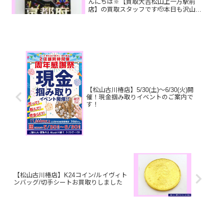
んにちは🔆【買取大吉松山上一万駅前
店】の買取スタッフです🫡本日も沢山の
お品物をお持ち込みいただきました‼️お買
取りしたお品物のご紹介です。 1,000円
プルーフ銀貨 K14 万年筆 ペン
先 ルイヴィト...
【松山古川椿店】5/30(土)～6/30(火)開
催！現金掴み取りイベントのご案内で
す！
【松山古川椿店】K24コイン/ルイヴィト
ンバッグ/切手シートお買取りしました