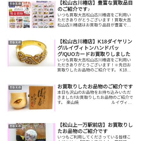
か？ぜひ買取大吉松山古川椿店にお査定
【松山古川椿店】豊富な買取品目
買取実績
させてくだ...
のご紹介です♪
いつも買取大吉松山古川椿店をご利用い
ただきありがとうございます！買取大吉
松山古川椿店はお買取り品目が豊富で
す！🥰ブランド品、貴金属、ジュエリ
ー、時計etc.はもちろん、他店で断られ
たものや、片手でお持ちいただけるもの
【松山古川椿店】K18ダイヤリン
買取実績
ならお買取りできるお品が...
グ/ルイヴィトンハンドバッ
グ/QUOカードお買取りしました
いつも買取大吉松山古川椿店をご利用い
ただきありがとうございます！🔆先日お
買取りしたお品物のご紹介です。 K18ダ
イヤリング/ルイヴィトン モノグラムヴ
ィーナス/QUOカードお家で眠っているお
品物はございませんか？ぜひ買取大吉松
お買取りしたお品物のご紹介です
買取実績
山古川椿店にお...
本日も沢山のお品物をお持ち込みいただ
きました‼️お買取りしたお品物のご紹介で
す。 楽山焼 ルイヴィト
ン 財布 JCBギフトカード実家を片
付けていたら出てきた！と骨董品やずっ
と使っていない財布や貰ったけど使って
いない商品券をま...
【松山上一万駅前店】お買取りし
買取実績
たお品物のご紹介です
いつもご利用してくださっている皆様こ