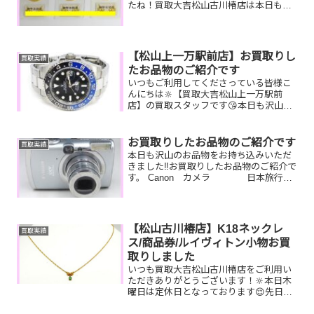
たね！買取大吉松山古川椿店は本日も元
気に営業しております🫡お買取りしたお
品物のご紹介です。 お家で眠っているお
品物はございませんか？そのお品物ぜ
ひ！買取大吉松山古川椿店...
【松山上一万駅前店】お買取りし
買取実績
たお品物のご紹介です
いつもご利用してくださっている皆様こ
んにちは🔆【買取大吉松山上一万駅前
店】の買取スタッフです😘本日も沢山の
お品物をお持ち込みいただきました‼️お買
取りしたお品物のご紹介です。
ROLEX GMTマスターⅡ
お買取りしたお品物のご紹介です
買取実績
iPhone 切手シート...
本日も沢山のお品物をお持ち込みいただ
きました‼️お買取りしたお品物のご紹介で
す。 Canon カメラ 日本旅行ギ
フト旅行券 ライター昔集められても
カメラやライター、使わない商品券など
一点一点丁寧に査定させていただきます
ので是非気軽に...
【松山古川椿店】K18ネックレ
買取実績
ス/商品券/ルイヴィトン小物お買
取りしました
いつも買取大吉松山古川椿店をご利用い
ただきありがとうございます！🔆本日木
曜日は定休日となっております😌先日お
買取りしたお品物のご紹介です。 K18