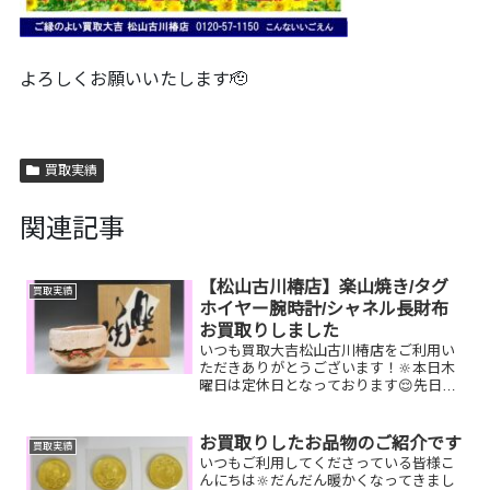
よろしくお願いいたします🫡
買取実績
関連記事
【松山古川椿店】楽山焼き/タグ
買取実績
ホイヤー腕時計/シャネル長財布
お買取りしました
いつも買取大吉松山古川椿店をご利用い
ただきありがとうございます！🔆本日木
曜日は定休日となっております😌先日お
買取りしたお品物のご紹介です。 楽山焼
き/タグホイヤー腕時計/シャネル長財布
お家で眠っているお品物はございません
お買取りしたお品物のご紹介です
買取実績
か？ぜひ買取大吉松山...
いつもご利用してくださっている皆様こ
んにちは🔆だんだん暖かくなってきまし