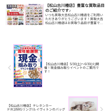
メンズ腕時計家で眠っているお品物はご
ざいませんか？そのお品物ぜひ！買取大
【松山古川椿店】豊富な買取品目
買取実績
吉松山古川椿店にお査定...
のご紹介です♪
いつも買取大吉松山古川椿店をご利用い
ただきありがとうございます！買取大吉
松山古川椿店はお買取り品目が豊富で
す！🥰ブランド品、貴金属、ジュエリ
ー、時計etc.はもちろん、他店で断られ
たものや、片手でお持ちいただけるもの
ならお買取りできるお品が...
【松山古川椿店】5/30(土)～6/30(火)開
催！現金掴み取りイベントのご案内で
す！
【松山古川椿店】テレホンカー
ド/K18WGリング/ルイヴィトンのバッグ