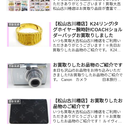
ただきありがとうございます！買取大吉
松山古川椿店はお買取り品目が豊富で
す！🥰ブランド品、貴金属、ジュエリ
ー、時計etc.はもちろん、他店で断られ
たものや、片手でお持ちいただけるもの
【松山古川椿店】K24リング/タ
買取実績
ならお買取りできるお品が...
グホイヤー腕時計/COACHショル
ダーバッグお買取りしました
いつも買取大吉松山古川椿店をご利用い
ただきありがとうございます！🔆先日お
買取りしたお品物のご紹介です。 K24リ
ング/タグホイヤー腕時計/COACHショル
ダーバッグお家で眠っているお品物はご
ざいませんか？ぜひ買取大吉松山古川椿
お買取りしたお品物のご紹介です
買取実績
店にお査定させ...
本日も沢山のお品物をお持ち込みいただ
きました‼️お買取りしたお品物のご紹介で
す。 Canon カメラ 日本旅行ギ
フト旅行券 ライター昔集められても
カメラやライター、使わない商品券など
一点一点丁寧に査定させていただきます
ので是非気軽に...
【松山古川椿店】お買取りしたお
買取実績
品物のご紹介です
いつも買取大吉松山古川椿店をご利用い
ただきありがとうございます！🔆お買取
りしたお品物のご紹介です！ ルイヴィト
ンカードケース／切手／ブライトリング