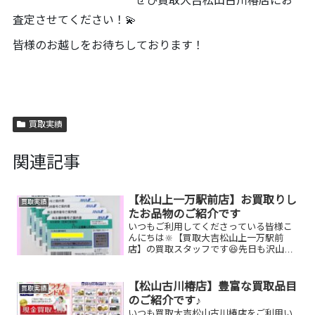
ぜひ買取大吉松山古川椿店にお
査定させてください！💫
皆様のお越しをお待ちしております！
買取実績
関連記事
【松山上一万駅前店】お買取りし
買取実績
たお品物のご紹介です
いつもご利用してくださっている皆様こ
んにちは🔆【買取大吉松山上一万駅前
店】の買取スタッフです😆先日も沢山の
お品物をお持ち込みいただきました‼️お買
取りしたお品物のご紹介です。 ANA株主
優待券 FUJICAカメラ
【松山古川椿店】豊富な買取品目
買取実績
CHANELダ...
のご紹介です♪
いつも買取大吉松山古川椿店をご利用い