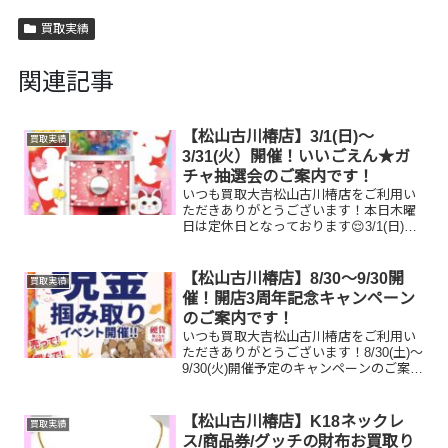
買取実績
関連記事
【松山古川椿店】3/1(日)～
買取実績
3/31(火）開催！いいごえん★ガ
チャ抽選会のご案内です！
いつも買取大吉松山古川椿店をご利用い
ただきありがとうございます！本日木曜
日は定休日となっております😌3/1(日)～
3/31(火）期間限定☆春一番・お客様感謝
フェアとしまして現金が当たる！いいご
えん★ガチャ抽選会開催中です！🥰
【松山古川椿店】8/30～9/30開
買取実績
11,500円以...
催！開店3周年記念キャンペーン
のご案内です！
いつも買取大吉松山古川椿店をご利用い
ただきありがとうございます！8/30(土)～
9/30(火)開催予定のキャンペーンのご案内
です！開店3周年を記念して現金掴み取り
イベント開催いたします！🥰11,500円以
上ご成約のお客様限定でご参加いただ
【松山古川椿店】K18ネックレ
買取実績
け...
ス/商品券/グッチの財布お買取り