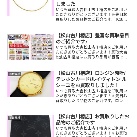
しました
いつも買取大吉松山古川椿店をご利用い
ただきありがとうございます！🔆先日お
買取りしたお品物のご紹介です。 K18ネ
ックレス/全国百貨店共通商品券/グッ
チ 長財布お家で眠っているお品物はご
ざいませんか？ぜひ買取大吉松山古川椿
【松山古川椿店】豊富な買取品目
買取実績
店にお査定させてくだ...
のご紹介です♪
いつも買取大吉松山古川椿店をご利用い
ただきありがとうございます！買取大吉
松山古川椿店はお買取り品目が豊富で
す！🥰ブランド品、貴金属、ジュエリ
ー、時計etc.はもちろん、他店で断られ
たものや、片手でお持ちいただけるもの
【松山古川椿店】ロンジン時計/
買取実績
ならお買取りできるお品が...
テレホンカード/ルイヴィトン ル
シーユをお買取りしました！
いつも買取大吉松山古川椿店をご利用い
ただきありがとうございます！🔆先日お
買取りしたお品物のご紹介です。ロンジ
ン時計/テレホンカード/ルイヴィトン ル
シーユお家で眠っているお品物はござい
ませんか？そのお品物ぜひ！買取大吉松
【松山古川椿店】お買取りしたお
買取実績
山古川椿店にお査定さ...
品物のご紹介です
いつも買取大吉松山古川椿店をご利用い
ただきありがとうございます！🔆お買取