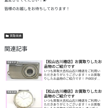
査定させてください！💫
皆様のお越しをお待ちしております！
買取実績
関連記事
【松山古川椿店】お買取りしたお
買取実績
品物のご紹介です
いつも買取大吉松山古川椿店をご利用い
ただきありがとうございます！🔆お買取
りしたお品物のご紹介です！ Pt900ダイ
ヤモンドリング／ルイヴィトンキーポル
／CASIOカメラお家で眠っているお品物
はございませんか？そのお品物ぜひ！買
【松山古川椿店】お買取りしたお
買取実績
取大吉松山古川...
品物のご紹介です
いつも買取大吉松山古川椿店をご利用い
ただきありがとうございます！🔆お買取