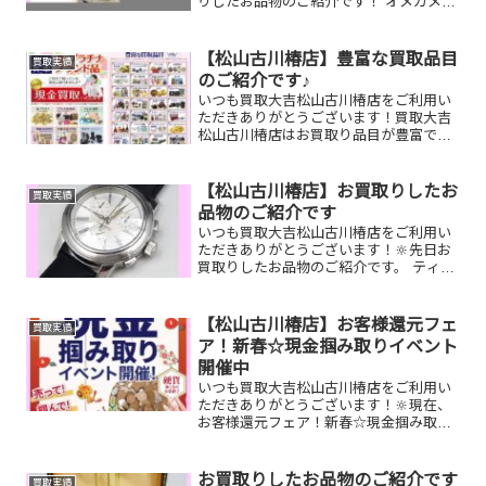
りしたお品物のご紹介です！ オメガメン
ズ腕時計／ルイヴィトンポルトフォイユ
サラ／御在位10万円金貨家で眠っている
お品物はございませんか？そのお品物ぜ
【松山古川椿店】豊富な買取品目
買取実績
ひ！買取大吉松山古川...
のご紹介です♪
いつも買取大吉松山古川椿店をご利用い
ただきありがとうございます！買取大吉
松山古川椿店はお買取り品目が豊富で
す！🥰ブランド品、貴金属、ジュエリ
ー、時計etc.はもちろん、他店で断られ
たものや、片手でお持ちいただけるもの
【松山古川椿店】お買取りしたお
買取実績
ならお買取りできるお品が...
品物のご紹介です
いつも買取大吉松山古川椿店をご利用い
ただきありがとうございます！🔆先日お
買取りしたお品物のご紹介です。 ティフ
ァニー時計／K18リング／LUMIXカメラ
お家で眠っているお品物はございません
か？そのお品物ぜひ！買取大吉松山古川
【松山古川椿店】お客様還元フェ
買取実績
椿店にお査定させ...
ア！新春☆現金掴み取りイベント
開催中
いつも買取大吉松山古川椿店をご利用い
ただきありがとうございます！🔆現在、
お客様還元フェア！新春☆現金掴み取り
イベントを開催中です🥰1/5(月)～1/31(土)
期間限定！！11,500円以上ご成約のお客
様限定でご参加いただけます😌(金券類、
お買取りしたお品物のご紹介です
買取実績