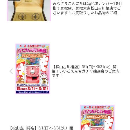
テ...
みなさまこんにちは🤗地域ナンバー1を目
指す買取店、買取大吉松山古川椿店でご
ざいます！お買取りしたお品物のご紹介
です！🔆 お家で眠っているお品物はござ
いませんか？そのお品物ぜひ！買取大吉
松山古川椿店にお査定させてください！
🤗皆様のお越しを心よ...
【松山古川椿店】3/1(日)～3/31(火）開
催！いいごえん★ガチャ抽選会のご案内
です！
【松山古川椿店】3/1(日)～3/31(火）開