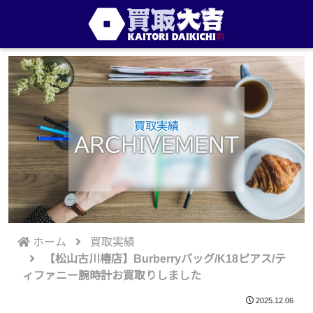
買取実績
ARCHIVEMENT
ホーム
買取実績
【松山古川椿店】Burberryバッグ/K18ピアス/テ
ィファニー腕時計お買取りしました
2025.12.06