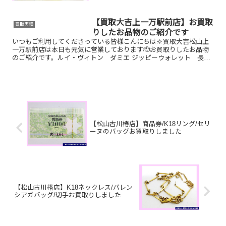
ているお品物はございませんか？そのお
品物ぜひ！買取大吉松山古川椿店にお査
定させてください！🤗さらに！現在イベ
【買取大吉上一万駅前店】お買取
買取実績
ント開催中です！🎊日頃...
りしたお品物のご紹介です
いつもご利用してくださっている皆様こんにちは🔆買取大吉松山上
一万駅前店は本日も元気に営業しております🫡お買取りしたお品物
のご紹介です。ルイ・ヴィトン ダミエ ジッピーウォレット 長財
布K24 インゴットK14 万年筆ペン先お家で眠っているお...
【松山古川椿店】商品券/K18リング/セリ
ーヌのバッグお買取りしました
【松山古川椿店】K18ネックレス/バレン
シアガバッグ/切手お買取りしました