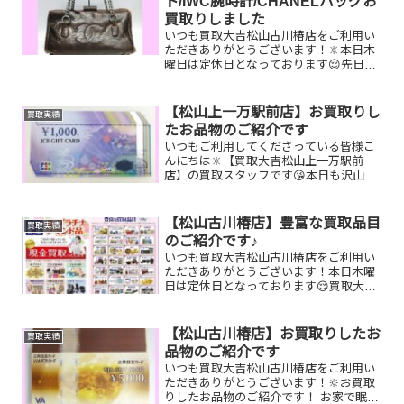
ト/IWC腕時計/CHANELバッグお
買取りしました
いつも買取大吉松山古川椿店をご利用い
ただきありがとうございます！🔆本日木
曜日は定休日となっております😌先日お
買取りしたお品物のご紹介です。 切手シ
ート/IWC腕時計/CHANELバッグお家で眠
っているお品物はございませんか？ぜひ
【松山上一万駅前店】お買取りし
買取実績
買取大吉松山...
たお品物のご紹介です
いつもご利用してくださっている皆様こ
んにちは🔆【買取大吉松山上一万駅前
店】の買取スタッフです😘本日も沢山の
お品物をお持ち込みいただきました‼️お買
取りしたお品物のご紹介です。 JCBギフ
トカード K18リング
【松山古川椿店】豊富な買取品目
買取実績
楽山焼お家で眠っ...
のご紹介です♪
いつも買取大吉松山古川椿店をご利用い
ただきありがとうございます！本日木曜
日は定休日となっております😌買取大吉
松山古川椿店はお買取り品目が豊富で
す！🥰ブランド品、貴金属、ジュエリ
ー、時計etc.はもちろん、他店で断られ
【松山古川椿店】お買取りしたお
買取実績
たものや、片手でお持ちい...
品物のご紹介です
いつも買取大吉松山古川椿店をご利用い
ただきありがとうございます！🔆お買取
りしたお品物のご紹介です！ お家で眠っ