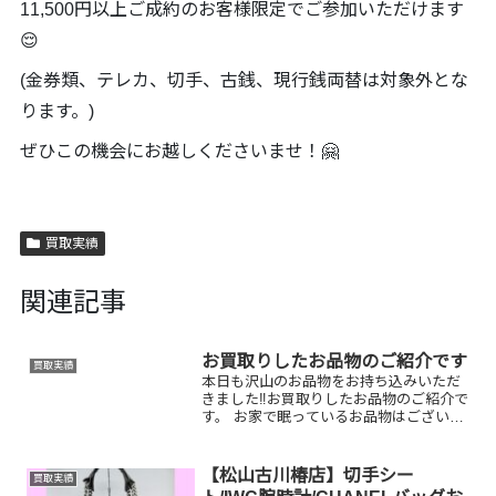
11,500円以上ご成約のお客様限定でご参加いただけます
😌
(金券類、テレカ、切手、古銭、現行銭両替は対象外とな
ります。)
ぜひこの機会にお越しくださいませ！🤗
買取実績
関連記事
お買取りしたお品物のご紹介です
買取実績
本日も沢山のお品物をお持ち込みいただ
きました‼️お買取りしたお品物のご紹介で
す。 お家で眠っているお品物はございま
せんか？そのお品物ぜひ！買取大吉松山
古川椿店にお査定させてください！🤗皆
様のお越しを心よりお待ちしておりま
【松山古川椿店】切手シー
買取実績
す！