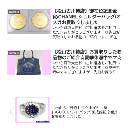
話 GUCCIハンドバッ
グ クオカード家で眠っているお品物
はございませんか？そのお品物ぜひ！買
【松山古川椿店】御在位記念金
買取実績
取大吉松山古川椿店にお査定...
貨/CHANELショルダーバッグ/オ
メガお買取りしました
いつも買取大吉松山古川椿店をご利用い
ただきありがとうございます！🔆先日お
買取りしたお品物のご紹介です。 御在位
記念金貨/CHANELショルダーバッグ/オ
メガジュネーブお家で眠っているお品物
はございませんか？ぜひ買取大吉松山古
【松山古川椿店】お買取りしたお
買取実績
川椿店にお査定さ...
品物のご紹介☆夏季休暇中です☆
いつも買取大吉松山古川椿店をご利用い
ただきありがとうございます！🔆夏季休
暇中ではございますが、先日お買取りし
たお品物のご紹介です！ トリーバーチバ
ッグ 銀杯 JCBギ
フトカードお家で眠っているお品物はご
ざいませんか？そのお...
【松山古川椿店】タグホイヤー時
計/GUCCIハンドバッグ/御成婚記念金貨
お買取りしました