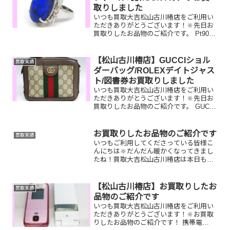
取りしました
いつも買取大吉松山古川椿店をご利用い
ただきありがとうございます！🔆先日お
買取りしたお品物のご紹介です。 Pt900
リング/クレドール時計/SONYカメラお家
で眠っているお品物はございませんか？
ぜひ買取大吉松山古川椿店にお査定させ
【松山古川椿店】GUCCIショル
買取実績
てください！...
ダーバッグ/ROLEXデイトジャス
ト/図書券お買取りしました
いつも買取大吉松山古川椿店をご利用い
ただきありがとうございます！🔆先日お
買取りしたお品物のご紹介です。 GUCCI
ショルダーバッグ/ROLEXデイトジャス
ト/図書券お家で眠っているお品物はござ
いませんか？ぜひ買取大吉松山古川椿店
お買取りしたお品物のご紹介です
買取実績
にお査定させ...
いつもご利用してくださっている皆様こ
んにちは🔆だんだん暖かくなってきまし
たね！買取大吉松山古川椿店は本日も元
気に営業しております🫡お買取りしたお
品物のご紹介です。お家で眠っているお
品物はございませんか？そのお品物ぜ
【松山古川椿店】お買取りしたお
買取実績
ひ！買取大吉松山古川椿店に...
品物のご紹介です
いつも買取大吉松山古川椿店をご利用い
ただきありがとうございます！🔆お買取
りしたお品物のご紹介です！ 携帯電