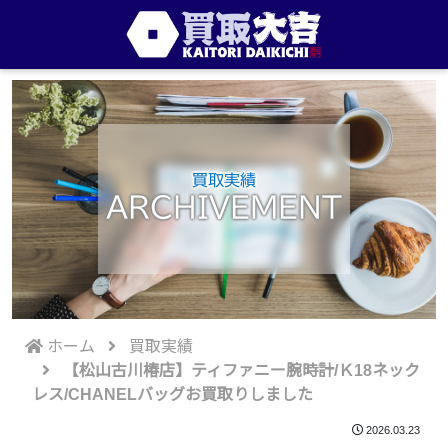
買取実績
ARCHIVEMENT
ホーム
買取実績
【松山古川椿店】ティファニー腕時計/Ｋ18ネック
レス/CHANELバッグお買取りしました
2026.03.23