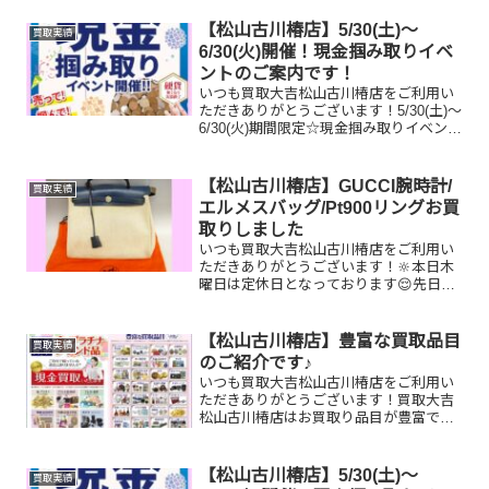
取りしたお品物のご紹介です。 Pt900
ネックレス ルイヴィトン タンブー
【松山古川椿店】5/30(土)～
買取実績
ルGMT 全国百...
6/30(火)開催！現金掴み取りイベ
ントのご案内です！
いつも買取大吉松山古川椿店をご利用い
ただきありがとうございます！5/30(土)～
6/30(火)期間限定☆現金掴み取りイベント
開催中です！🥰11,500円以上ご成約のお
客様限定でご参加いただけます😌(金券
類、テレカ、切手、古銭、現行銭両替は
【松山古川椿店】GUCCI腕時計/
買取実績
対...
エルメスバッグ/Pt900リングお買
取りしました
いつも買取大吉松山古川椿店をご利用い
ただきありがとうございます！🔆本日木
曜日は定休日となっております😌先日お
買取りしたお品物のご紹介です。
GUCCI 腕時計/エルメス エールバッ
グ/Pt900ダイヤモンドリングお家で眠っ
【松山古川椿店】豊富な買取品目
買取実績
ているお品物はござ...
のご紹介です♪
いつも買取大吉松山古川椿店をご利用い
ただきありがとうございます！買取大吉
松山古川椿店はお買取り品目が豊富で
す！🥰ブランド品、貴金属、ジュエリ
ー、時計etc.はもちろん、他店で断られ
たものや、片手でお持ちいただけるもの
【松山古川椿店】5/30(土)～
買取実績
ならお買取りできるお品が...