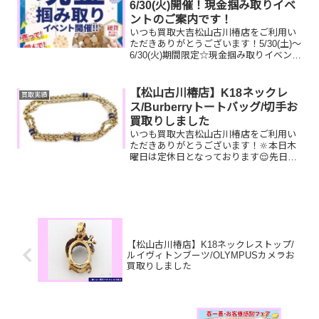
6/30(火)開催！現金掴み取りイベ
ントのご案内です！
いつも買取大吉松山古川椿店をご利用い
ただきありがとうございます！5/30(土)～
6/30(火)期間限定☆現金掴み取りイベント
開催中です！🥰11,500円以上ご成約のお
客様限定でご参加いただけます😌(金券
類、テレカ、切手、古銭、現行銭両替は
【松山古川椿店】K18ネックレ
買取実績
対...
ス/Burberryトートバッグ/切手お
買取りしました
いつも買取大吉松山古川椿店をご利用い
ただきありがとうございます！🔆本日木
曜日は定休日となっております😌先日お
買取りしたお品物のご紹介です。 K18ネ
ックレス/Burberryトートバッグ/切手お家
で眠っているお品物はございませんか？
ぜひ買取...
【松山古川椿店】K18ネックレストップ/
ルイヴィトンブーツ/OLYMPUSカメラお
買取りしました