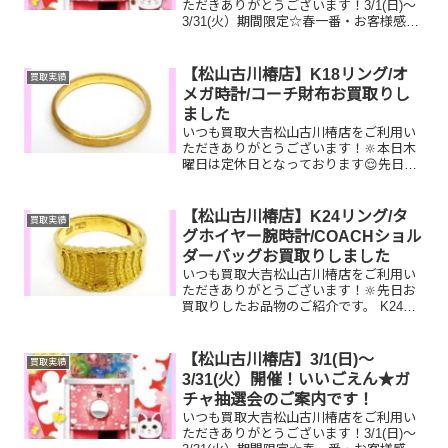
ただきありがとうございます！3/1(日)～
3/31(火）期間限定☆春一番・お客様感謝
フェアとしまして現金が当たる！いいご
えん★ガチャ抽選会開催中です！🥰
11,500円以上ご成約のお客様限定でご参
【松山古川椿店】K18リング/オ
買取実績
加いただけ...
メガ時計/コーチ財布お買取りし
ました
いつも買取大吉松山古川椿店をご利用い
ただきありがとうございます！🔆本日木
曜日は定休日となっております😌先日お
買取りしたお品物のご紹介です。 K18リ
ング/オメガ シーマスター/コーチ 長
財布お家で眠っているお品物はございま
【松山古川椿店】K24リング/タ
買取実績
せんか？ぜひ買取大...
グホイヤー腕時計/COACHショル
ダーバッグお買取りしました
いつも買取大吉松山古川椿店をご利用い
ただきありがとうございます！🔆先日お
買取りしたお品物のご紹介です。 K24リ
ング/タグホイヤー腕時計/COACHショル
ダーバッグお家で眠っているお品物はご
ざいませんか？ぜひ買取大吉松山古川椿
【松山古川椿店】3/1(日)～
買取実績
店にお査定させ...
3/31(火）開催！いいごえん★ガ
チャ抽選会のご案内です！
いつも買取大吉松山古川椿店をご利用い
ただきありがとうございます！3/1(日)～