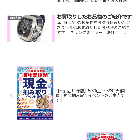
3/31(火）期間限定☆春一番・お客様感謝
フェアとしまして現金が当たる！いいご
えん★ガチャ抽選会開催中です！🥰
11,500円以上ご成約のお客様限定でご参
お買取りしたお品物のご紹介です
買取実績
加いただけ...
本日も沢山のお品物をお持ち込みいただ
きました🫡お買取りしたお品物のご紹介
です。 フランクミュラー 時計 ライ
ター ルイヴィトン キャップ
今持っている時計を売って新しい時計を
買いたい！ライターやジッポを集めてた
けどもう飽きてしまった...
【松山古川椿店】5/30(土)～6/30(火)開
催！現金掴み取りイベントのご案内で
す！