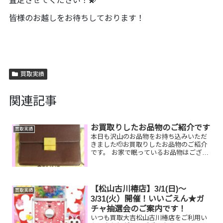
査定させてください！💫
皆様のお越しをお待ちしております！
買取実績
関連記事
お買取りしたお品物のご紹介です
買取実績
本日も沢山のお品物をお持ち込みいただ
きました🫡お買取りしたお品物のご紹介
です。 お家で眠っているお品物はござい
ませんか？そのお品物ぜひ！！買取大吉
松山古川椿店にお査定させてくださ
い！！🤗皆様のお越しを心よりお待ちし
ております♪
【松山古川椿店】3/1(日)～
買取実績
3/31(火）開催！いいごえん★ガ
チャ抽選会のご案内です！
いつも買取大吉松山古川椿店をご利用い