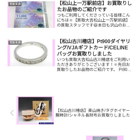
んか？そのお品物ぜひ！買取大吉松山古
【松山上一万駅前店】お買取りし
買取実績
川椿店にお...
たお品物のご紹介です
つもご利用してくださっている皆様こん
にちは🔆【買取大吉松山上一万駅前店】
の買取スタッフです😆本日も沢山のお品
物をお持ち込みいただきました‼️お買取り
したお品物のご紹介です。 JCBギフトカ
ード K18/K24 コイントップ セ
【松山古川椿店】Pt900ダイヤリ
買取実績
リーヌ シ...
ング/VJAギフトカード/CELINE
バッグお買取りしました
いつも買取大吉松山古川椿店をご利用い
ただきありがとうございます！🔆先日お
買取りしたお品物のご紹介です。 Pt900
ダイヤモンドリング/VJAギフトカー
ド/CELINEラゲージお家で眠っているお
品物はございませんか？ぜひ買取大吉松
山古川椿店に...
【松山古川椿店】楽山焼き/タグホイヤー
腕時計/シャネル長財布お買取りしました