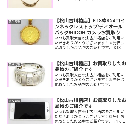
ッグ 全国百貨店共通商品券今は
もう使っていないバッグやジュエリー、
商品券など一点一点丁寧に査定させてい
ただきますので是...
【松山古川椿店】K18枠K24コイ
買取実績
ンネックレストップ/ディオール
バッグ/RICOH カメラお買取りし
いつも買取大吉松山古川椿店をご利用い
ました
ただきありがとうございます！🔆先日お
買取りしたお品物のご紹介です。 K18枠
K24コインネックレストップ/ディオー
ル ショルダーバッグ/RICOH カメラお
家で眠っているお品物はございません
【松山古川椿店】お買取りしたお
買取実績
か？ぜひ買取大...
品物のご紹介です
いつも買取大吉松山古川椿店をご利用い
ただきありがとうございます！🔆先日お
買取りしたお品物のご紹介です。
K18WGダイヤリング／ルイヴィトンバケ
ット／ティファニー腕時計お家で眠って
いるお品物はございませんか？そのお品
【松山古川椿店】お買取りしたお
買取実績
物ぜひ！買取大吉松山古川...
品物のご紹介です
いつも買取大吉松山古川椿店をご利用い
ただきありがとうございます！🔆先日お
買取りしたお品物のご紹介です。 iPhone
／K18ブレスレット／CHANEL復刻トー
トお家で眠っているお品物はございませ