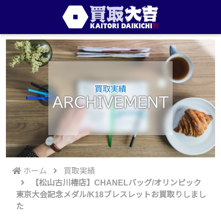
買取実績
ARCHIVEMENT
ホーム
買取実績
【松山古川椿店】CHANELバッグ/オリンピック
東京大会記念メダル/K18ブレスレットお買取りしまし
た