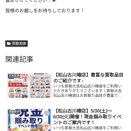
査定させてください！💫
皆様のお越しをお待ちしております！
買取実績
関連記事
【松山古川椿店】豊富な買取品目
買取実績
のご紹介です♪
いつも買取大吉松山古川椿店をご利用い
ただきありがとうございます！買取大吉
松山古川椿店はお買取り品目が豊富で
す！🥰ブランド品、貴金属、ジュエリ
ー、時計etc.はもちろん、他店で断られ
たものや、片手でお持ちいただけるもの
【松山古川椿店】5/30(土)～
買取実績
ならお買取りできるお品が...
6/30(火)開催！現金掴み取りイベ
ントのご案内です！
いつも買取大吉松山古川椿店をご利用い