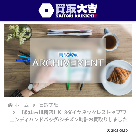
買取実績
ARCHIVEMENT
ホーム
買取実績
【松山古川椿店】K18ダイヤネックレストップ/フ
ェンディハンドバッグ/シチズン時計お買取りしました
2026.06.30