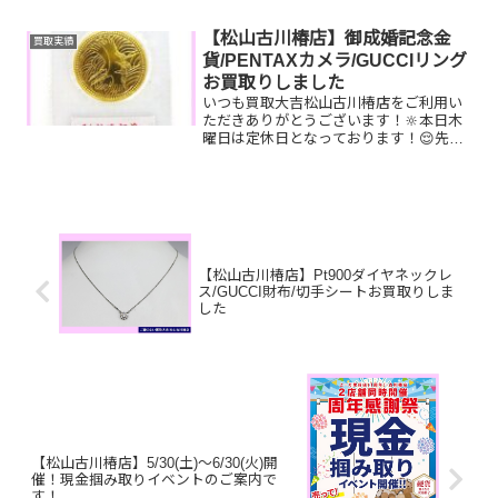
ンカード・商品券など一点一点丁寧に査
定させていただきま...
【松山古川椿店】御成婚記念金
買取実績
貨/PENTAXカメラ/GUCCIリング
お買取りしました
いつも買取大吉松山古川椿店をご利用い
ただきありがとうございます！🔆本日木
曜日は定休日となっております！😌先日
お買取りしたお品物のご紹介です。 御成
婚記念金貨/PENTAXカメラ/GUCCIリン
グお家で眠っているお品物はございませ
んか？ぜひ買...
【松山古川椿店】Pt900ダイヤネックレ
ス/GUCCI財布/切手シートお買取りしま
した
【松山古川椿店】5/30(土)～6/30(火)開
催！現金掴み取りイベントのご案内で
す！