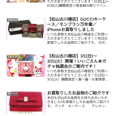
ただきありがとうございます！5/30(土)～
6/30(火)期間限定☆現金掴み取りイベント
開催中です！🥰11,500円以上ご成約のお
客様限定でご参加いただけます😌(金券
類、テレカ、切手、古銭、現行銭両替は
【松山古川椿店】GUCCIキーケ
買取実績
対...
ース／モンブラン万年筆／
iPhoneお買取りしました
いつも買取大吉松山古川椿店をご利用い
ただきありがとうございます！🔆先日お
買取りしたお品物のご紹介です。 GUCCI
キーケース／iPhone／モンブラン万年筆
お家で眠っているお品物はございません
か？ぜひ買取大吉松山古川椿店にお査定
【松山古川椿店】3/1(日)～
買取実績
させてくださ...
3/31(火）開催！いいごえん★ガ
チャ抽選会のご案内です！
いつも買取大吉松山古川椿店をご利用い
ただきありがとうございます！3/1(日)～
3/31(火）期間限定☆春一番・お客様感謝
フェアとしまして現金が当たる！いいご
えん★ガチャ抽選会開催中です！🥰
11,500円以上ご成約のお客様限定でご参
お買取りしたお品物のご紹介です
買取実績
加いただけ...
本日も沢山のお品物をお持ち込みいただ
きました‼️お買取りしたお品物のご紹介で
す。 グッチ キーケース テレホンカ
ード 全国百貨店共通商品券今は
もう使っていないブランド小物やテレホ