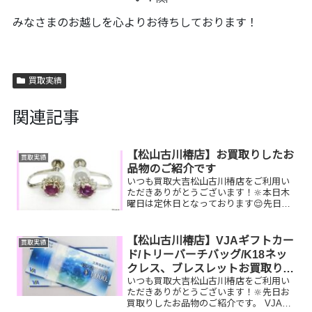
みなさまのお越しを心よりお待ちしております！
買取実績
関連記事
【松山古川椿店】お買取りしたお
買取実績
品物のご紹介です
いつも買取大吉松山古川椿店をご利用い
ただきありがとうございます！🔆本日木
曜日は定休日となっております😌先日お
買取りしたお品物のご紹介です！ Pt900
ピアス Zippo ライタ
ー 見返り美人切手家で眠ってい
【松山古川椿店】VJAギフトカー
買取実績
るお品物はございませ...
ド/トリーバーチバッグ/K18ネッ
クレス、ブレスレットお買取りし
いつも買取大吉松山古川椿店をご利用い
ました
ただきありがとうございます！🔆先日お
買取りしたお品物のご紹介です。 VJAギ