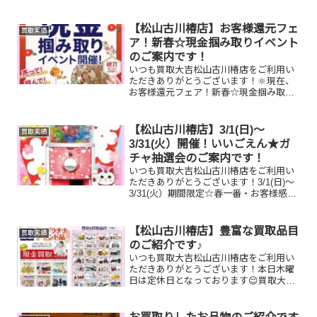
フトカード/トリーバーチバッグ/K18ネッ
クレス、ブレスレットお家で眠っている
お品物はございませんか？ぜひ買取大吉
【松山古川椿店】お客様還元フェ
買取実績
松山古川椿店に...
ア！新春☆現金掴み取りイベント
のご案内です！
いつも買取大吉松山古川椿店をご利用い
ただきありがとうございます！🔆現在、
お客様還元フェア！新春☆現金掴み取り
イベントを開催中です🥰1/5(月)～1/31(土)
期間限定！！11,500円以上ご成約のお客
様限定でご参加いただけます😌(金券類、
【松山古川椿店】3/1(日)～
買取実績
テ...
3/31(火）開催！いいごえん★ガ
チャ抽選会のご案内です！
いつも買取大吉松山古川椿店をご利用い
ただきありがとうございます！3/1(日)～
3/31(火）期間限定☆春一番・お客様感謝
フェアとしまして現金が当たる！いいご
えん★ガチャ抽選会開催中です！🥰
11,500円以上ご成約のお客様限定でご参
【松山古川椿店】豊富な買取品目
買取実績
加いただけ...
のご紹介です♪
いつも買取大吉松山古川椿店をご利用い
ただきありがとうございます！本日木曜
日は定休日となっております😌買取大吉
松山古川椿店はお買取り品目が豊富で
す！🥰ブランド品、貴金属、ジュエリ
ー、時計etc.はもちろん、他店で断られ