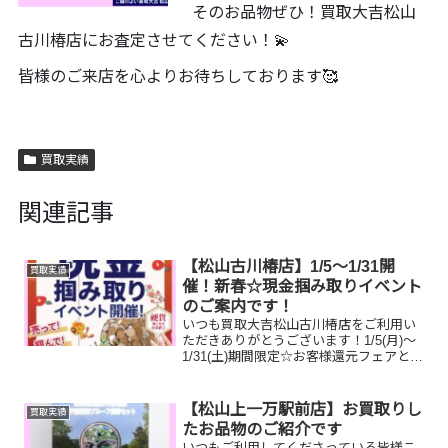
そのお品物ぜひ！買取大吉松山
古川椿店にお査定させてください！💫
皆様のご来店を心よりお待ちしております🥰
買取実績
関連記事
【松山古川椿店】1/5～1/31開
買取実績
催！新春☆現金掴み取りイベント
のご案内です！
いつも買取大吉松山古川椿店をご利用い
ただきありがとうございます！1/5(月)～
1/31(土)期間限定☆お客様還元フェアとし
まして、新春☆現金掴み取りイベントを
開催いたします！🥰11,500円以上ご成約
のお客様限定でご参加いただけます😌(金
【松山上一万駅前店】お買取りし
買取実績
券...
たお品物のご紹介です
いつもご利用してくださっている皆様こ