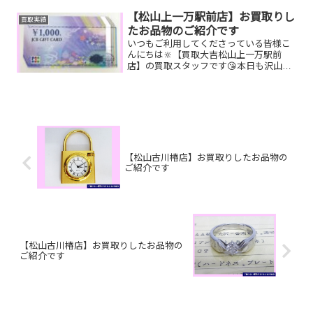
取りしたお品物のご紹介です。 JCBギフ
トカード K18 イヤリング
【松山上一万駅前店】お買取りし
買取実績
エルメス バーキ...
たお品物のご紹介です
いつもご利用してくださっている皆様こ
んにちは🔆【買取大吉松山上一万駅前
店】の買取スタッフです😘本日も沢山の
お品物をお持ち込みいただきました‼️お買
取りしたお品物のご紹介です。 JCBギフ
トカード K18リング
楽山焼お家で眠っ...
【松山古川椿店】お買取りしたお品物の
ご紹介です
【松山古川椿店】お買取りしたお品物の
ご紹介です