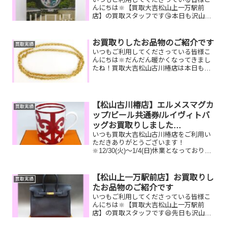
んにちは🔆【買取大吉松山上一万駅前
店】の買取スタッフです😘本日も沢山の
お品物をお持ち込みいただきました‼️お買
取りしたお品物のご紹介です。 千円銀貨
幣プルーフセット Canon カメラ
お買取りしたお品物のご紹介です
買取実績
ルイヴィトン ミ...
いつもご利用してくださっている皆様こ
んにちは🔆だんだん暖かくなってきまし
たね！買取大吉松山古川椿店は本日も元
気に営業しております🫡お買取りしたお
品物のご紹介です。 お家で眠っているお
品物はございませんか？そのお品物ぜ
ひ！買取大吉松山古川椿店...
【松山古川椿店】エルメスマグカ
買取実績
ップ/ビール共通券/ルイヴィトバ
ッグお買取りしました
いつも買取大吉松山古川椿店をご利用い
【12/30(火)～1/4(日)休業です】
ただきありがとうございます！
🔆12/30(火)～1/4(日)休業となっておりま
す！😌先日お買取りしたお品物のご紹介
です。 エルメスマグカップ/ビール共通
券/ルイヴィトンスピーディお家で眠って
【松山上一万駅前店】お買取りし
買取実績
いるお品物はご...
たお品物のご紹介です
いつもご利用してくださっている皆様こ
んにちは🔆【買取大吉松山上一万駅前
店】の買取スタッフです😆先日も沢山の
お品物をお持ち込みいただきました‼️お買