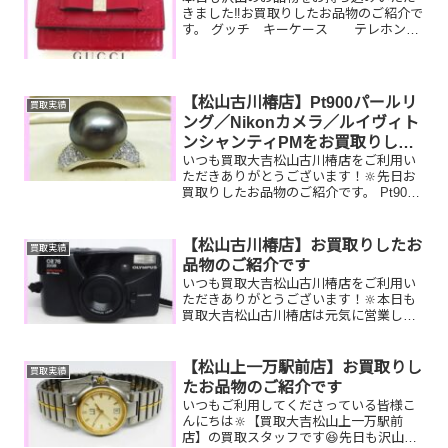
きました‼️お買取りしたお品物のご紹介で
す。 グッチ キーケース テレホンカ
ード 全国百貨店共通商品券今は
もう使っていないブランド小物やテレホ
ンカード・商品券など一点一点丁寧に査
定させていただきま...
【松山古川椿店】Pt900パールリ
買取実績
ング／Nikonカメラ／ルイヴィト
ンシャンティPMをお買取りしま
いつも買取大吉松山古川椿店をご利用い
した！
ただきありがとうございます！🔆先日お
買取りしたお品物のご紹介です。 Pt900
パールリング／Nikonカメラ／ルイヴィト
ンシャンティPMお家で眠っているお品物
はございませんか？そのお品物ぜひ！買
【松山古川椿店】お買取りしたお
買取実績
取大吉松山...
品物のご紹介です
いつも買取大吉松山古川椿店をご利用い
ただきありがとうございます！🔆本日も
買取大吉松山古川椿店は元気に営業して
おります🤗お買取りしたお品物のご紹介
です！ オリンポス カメラ
切手 ルイヴィトン パピヨン
【松山上一万駅前店】お買取りし
買取実績
お家で眠っているお品物...
たお品物のご紹介です
いつもご利用してくださっている皆様こ
んにちは🔆【買取大吉松山上一万駅前
店】の買取スタッフです😆先日も沢山の