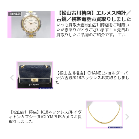
お品物をお持ち込みいただきました‼️お買
取りしたお品物のご紹介です。 ダンヒ
ル 時計／ティファニー925ネックレス
【松山古川椿店】エルメス時計／
買取実績
／テレホンカードお家...
古銭／携帯電話お買取りしました
いつも買取大吉松山古川椿店をご利用い
ただきありがとうございます！🔆先日お
買取りしたお品物のご紹介です。 エルメ
ス時計／古銭／携帯電話お家で眠ってい
るお品物はございませんか？ぜひ買取大
吉松山古川椿店にお査定させてくださ
い！💫皆様のお越しをお待...
【松山古川椿店】CHANELショルダーバ
ッグ/古銭/K18ネックレスお買取りしまし
た
【松山古川椿店】K18ネックレス/ルイヴ
ィトンカプシーヌ/OLYMPUSカメラお買
取りしました