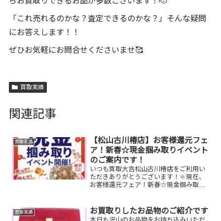
らお買取りできるお品が多数ございます！🫡
「これ売れるのかな？査定できるのかな？」そんな疑問
にお答えします！！
ぜひお気軽にお問合せくださいませ🥰
買取実績
関連記事
【松山古川椿店】お客様還元フェ
買取実績
ア！新春☆現金掴み取りイベント
のご案内です！
いつも買取大吉松山古川椿店をご利用い
ただきありがとうございます！🔆現在、
お客様還元フェア！新春☆現金掴み取り
イベントを開催中です🥰1/5(月)～1/31(土)
期間限定！！11,500円以上ご成約のお客
様限定でご参加いただけます😌(金券類、
お買取りしたお品物のご紹介です
買取実績
テ...
本日も沢山のお品物をお持ち込みいただ