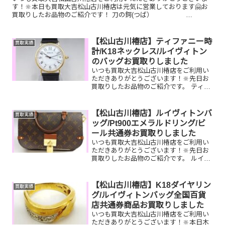
す！🔆本日も買取大吉松山古川椿店は元気に営業しております🤗お
買取りしたお品物のご紹介です！ 刀の鍔(つば）
COACH サングラス K18 パールネックレスお家で眠っている...
【松山古川椿店】ティファニー時
買取実績
計/K18ネックレス/ルイヴィトン
のバッグお買取りしました
いつも買取大吉松山古川椿店をご利用い
ただきありがとうございます！🔆先日お
買取りしたお品物のご紹介です。 ティフ
ァニー時計/K18ネックレス/ルイヴィト
ン ミュルティプリ・シテお家で眠って
いるお品物はございませんか？ぜひ買取
【松山古川椿店】ルイヴィトンバ
買取実績
大吉松山古川椿店に...
ッグ/Pt900エメラルドリング/ビ
ール共通券お買取りしました
いつも買取大吉松山古川椿店をご利用い
ただきありがとうございます！🔆先日お
買取りしたお品物のご紹介です。 ルイヴ
ィトンヴォジラール/Pt900エメラルドリ
ング/ビール共通券お家で眠っているお品
物はございませんか？ぜひ買取大吉松山
【松山古川椿店】K18ダイヤリン
買取実績
古川椿店にお査...
グ/ルイヴィトンバッグ全国百貨
店共通券商品お買取りしました
いつも買取大吉松山古川椿店をご利用い
ただきありがとうございます！🔆本日木