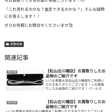
らお買取りできるお品が多数ございます！🫡
「これ売れるのかな？査定できるのかな？」そんな疑問
にお答えします！！
ぜひお気軽にお問合せくださいませ🥰
買取実績
関連記事
【松山古川椿店】お買取りしたお
買取実績
品物のご紹介です
いつも買取大吉松山古川椿店をご利用い
ただきありがとうございます！🔆お買取
りしたお品物のご紹介です！ パールネッ
クレス iPhone ル
イヴィトン カバヴォワヤージュ家で眠
っているお品物はございませんか？その
【松山古川椿店】お買取りしたお
買取実績
お品物ぜひ！買取...
品物のご紹介です
いつも買取大吉松山古川椿店をご利用いただきありがとうございま