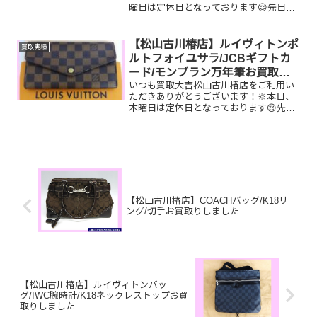
曜日は定休日となっております😌先日お
買取りしたお品物のご紹介です。 K18ダ
イヤリング/ルイヴィトン ヴァヴァン/
全国百貨店共通券商品お家で眠っている
【松山古川椿店】ルイヴィトンポ
買取実績
お品物はございませ...
ルトフォイユサラ/JCBギフトカ
ード/モンブラン万年筆お買取り
いつも買取大吉松山古川椿店をご利用い
しました
ただきありがとうございます！🔆本日、
木曜日は定休日となっております😌先日
お買取りしたお品物のご紹介です。 ルイ
ヴィトンポルトフォイユサラ/JCBギフト
カード/モンブラン万年筆お家で眠ってい
るお品物はござい...
【松山古川椿店】COACHバッグ/K18リ
ング/切手お買取りしました
【松山古川椿店】ルイヴィトンバッ
グ/IWC腕時計/K18ネックレストップお買
取りしました