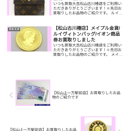
いつも買取大吉松山古川椿店をご利用い
ただきありがとうございます！🔆先日お
買取りしたお品物のご紹介です。 ルイヴ
ィトン財布/オリンポスカメラ/Pt900ダイ
ヤネックレスお家で眠っているお品物は
ございませんか？そのお品物ぜひ！買取
【松山古川椿店】メイプル金貨/
買取実績
大吉松山古川椿...
ルイヴィトンバッグ/イオン商品
券お買取りしました
いつも買取大吉松山古川椿店をご利用い
ただきありがとうございます！🔆先日お
買取りしたお品物のご紹介です。 メイプ
ル金貨/ルイヴィトン ジェロニモス/イ
オン商品券お家で眠っているお品物はご
ざいませんか？ぜひ買取大吉松山古川椿
店にお査定させてくだ...
【松山上一万駅前店】お買取りしたお品
物のご紹介です
【松山上一万駅前店】お買取りしたお品