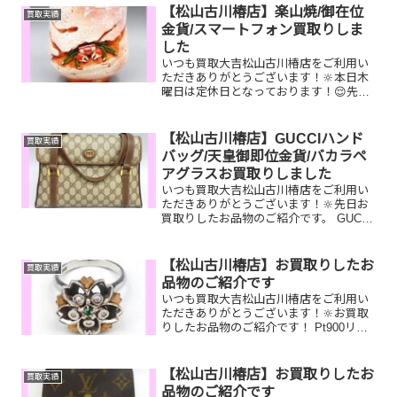
イヤネックレス VJAギフトカード
【松山古川椿店】楽山焼/御在位
買取実績
シャネル コ...
金貨/スマートフォン買取りしま
した
いつも買取大吉松山古川椿店をご利用い
ただきありがとうございます！🔆本日木
曜日は定休日となっております！😌先日
お買取りしたお品物のご紹介です。 楽山
焼/御在位10万円金貨/スマートフォンお
家で眠っているお品物はございません
【松山古川椿店】GUCCIハンド
買取実績
か？ぜひ買取大吉松山...
バッグ/天皇御即位金貨/バカラペ
アグラスお買取りしました
いつも買取大吉松山古川椿店をご利用い
ただきありがとうございます！🔆先日お
買取りしたお品物のご紹介です。 GUCCI
ハンドバッグ/天皇御即位金貨/バカラペ
アグラスお家で眠っているお品物はござ
いませんか？ぜひ買取大吉松山古川椿店
【松山古川椿店】お買取りしたお
買取実績
にお査定させてく...
品物のご紹介です
いつも買取大吉松山古川椿店をご利用い
ただきありがとうございます！🔆お買取
りしたお品物のご紹介です！ Pt900リン
グ テレホンカード
ROLEX メンズ腕時計家で眠っているお
品物はございませんか？そのお品物ぜ
【松山古川椿店】お買取りしたお
買取実績
ひ！買取大吉松山古...
品物のご紹介です