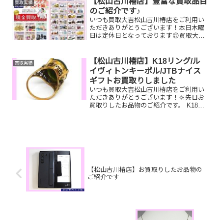
【松山古川椿店】豊富な買取品目
買取実績
ひ！買取大吉松山古...
のご紹介です♪
いつも買取大吉松山古川椿店をご利用い
ただきありがとうございます！本日木曜
日は定休日となっております😌買取大吉
松山古川椿店はお買取り品目が豊富で
す！🥰ブランド品、貴金属、ジュエリ
ー、時計etc.はもちろん、他店で断られ
【松山古川椿店】K18リング/ル
買取実績
たものや、片手でお持ちい...
イヴィトンキーポル/JTBナイス
ギフトお買取りしました
いつも買取大吉松山古川椿店をご利用い
ただきありがとうございます！🔆先日お
買取りしたお品物のご紹介です。 K18リ
ング/ルイヴィトンキーポル/JTBナイスギ
フトお家で眠っているお品物はございま
せんか？そのお品物ぜひ！買取大吉松山
古川椿店にお査...
【松山古川椿店】お買取りしたお品物の
ご紹介です