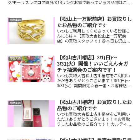
グ/モーリスラクロア時計/K18リングお家で眠っているお品物はござ
いませんか？ぜひ買取大吉松山古川椿店にお査定させて...
【松山上一万駅前店】お買取りし
買取実績
たお品物のご紹介です
いつもご利用してくださっている皆様こ
んにちは🔆【買取大吉松山上一万駅前
店】の買取スタッフです😆本日も沢山の
お品物をお持ち込みいただきました‼️お買
取りしたお品物のご紹介です。 K18 リ
ング プルーフ貨幣セット
【松山古川椿店】3/1(日)～
買取実績
オメガ スピードマ...
3/31(火）開催！いいごえん★ガ
チャ抽選会のご案内です！
いつも買取大吉松山古川椿店をご利用い
ただきありがとうございます！3/1(日)～
3/31(火）期間限定☆春一番・お客様感謝
フェアとしまして現金が当たる！いいご
えん★ガチャ抽選会開催中です！🥰
11,500円以上ご成約のお客様限定でご参
【松山古川椿店】お買取りしたお
買取実績
加いただけ...
品物のご紹介です
いつも買取大吉松山古川椿店をご利用い
ただきありがとうございます！🔆お買取
りしたお品物のご紹介です！ カルティエ
ライター／ルイヴィトン ルーダミエジェ
アン／Ｋ18万年筆ペン先家で眠っている
お品物はございませんか？そのお品物ぜ