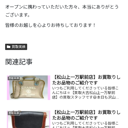
オープンに携わっていただいた方々、本当にありがとう
ございます。
皆様のお越しを心よりお待ちしております！
買取実績
関連記事
【松山上一万駅前店】お買取りし
買取実績
たお品物のご紹介です
いつもご利用してくださっている皆様こ
んにちは🔆【買取大吉松山上一万駅前
店】の買取スタッフです😆本日も沢山の
お品物をお持ち込みいただきました‼️お買
取りしたお品物のご紹介です。 CHANEL
ショルダーバッグ／Nikonカメラ／K18ブ
【松山上一万駅前店】お買取りし
買取実績
ローチし...
たお品物のご紹介です
いつもご利用してくださっている皆様こ
んにちは🔆【買取大吉松山上一万駅前