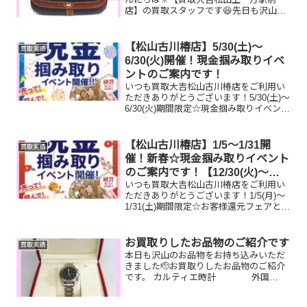
店】の買取スタッフです😆先日も沢山の
お品物をお持ち込みいただきました‼️お買
取りしたお品物のご紹介です。 バリー
ショルダーバッグ 御在位10万円金貨
【松山古川椿店】5/30(土)～
買取実績
全国百貨店共通商品...
6/30(火)開催！現金掴み取りイベ
ントのご案内です！
いつも買取大吉松山古川椿店をご利用い
ただきありがとうございます！5/30(土)～
6/30(火)期間限定☆現金掴み取りイベント
開催中です！🥰11,500円以上ご成約のお
客様限定でご参加いただけます😌(金券
類、テレカ、切手、古銭、現行銭両替は
【松山古川椿店】1/5～1/31開
買取実績
対...
催！新春☆現金掴み取りイベント
のご案内です！【12/30(火)～
いつも買取大吉松山古川椿店をご利用い
1/4(日)休業です】
ただきありがとうございます！1/5(月)～
1/31(土)期間限定☆お客様還元フェアとし
まして、新春☆現金掴み取りイベントを
開催いたします！🥰11,500円以上ご成約
のお客様限定でご参加いただけます😌(金
お買取りしたお品物のご紹介です
買取実績
券...
本日も沢山のお品物をお持ち込みいただ
きました🫡お買取りしたお品物のご紹介
です。 カルティエ時計 外国
銭 K18ネックレス動い
ていなくても、千切れていても大丈夫で