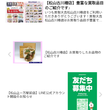
んか？ぜひ買取大吉松山古川椿店にお査
【松山古川椿店】豊富な買取品目
買取実績
定させてください！...
のご紹介です♪
いつも買取大吉松山古川椿店をご利用い
ただきありがとうございます！買取大吉
松山古川椿店はお買取り品目が豊富で
す！🥰ブランド品、貴金属、ジュエリ
ー、時計etc.はもちろん、他店で断られ
たものや、片手でお持ちいただけるもの
ならお買取りできるお品が...
【松山古川椿店】お買取りしたお品物の
ご紹介です
【松山上一万駅前店】LINE公式アカウン
ト開設のお知らせ