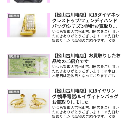
いませんか？そのお品物ぜひ！買取大吉
松山古川椿店にお査定させてください！
🤗皆様のお越しを心よ...
【松山古川椿店】K18ダイヤネッ
買取実績
クレストップ/フェンディハンド
バッグ/シチズン時計お買取りし
いつも買取大吉松山古川椿店をご利用い
ました
ただきありがとうございます！🔆先日お
買取りしたお品物のご紹介です。 K18ダ
イヤネックレストップ/フェンディハンド
バッグ/シチズン時計お家で眠っているお
品物はございませんか？ぜひ買取大吉松
【松山古川椿店】お買取りしたお
買取実績
山古川椿店にお査...
品物のご紹介です
いつも買取大吉松山古川椿店をご利用い
ただきありがとうございます！🔆本日、
木曜日は定休日となっておりますがお買
取りしたお品物のご紹介です！ お家で眠
っているお品物はございませんか？その
お品物ぜひ！買取大吉松山古川椿店にお
【松山古川椿店】K18イヤリン
買取実績
査定させてください！🤗...
グ/携帯電話/ルイヴィトンバッグ
お買取りしました
いつも買取大吉松山古川椿店をご利用い
ただきありがとうございます！🔆先日お
買取りしたお品物のご紹介です。 K18イ
ヤリング/携帯電話/ルイヴィトンキーポ
ルお家で眠っているお品物はございませ