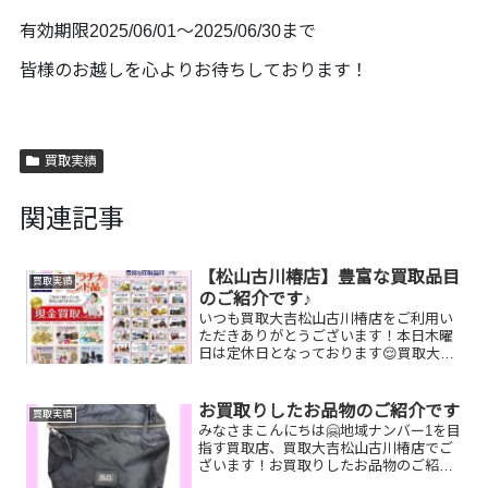
有効期限2025/06/01〜2025/06/30まで
皆様のお越しを心よりお待ちしております！
買取実績
関連記事
【松山古川椿店】豊富な買取品目
買取実績
のご紹介です♪
いつも買取大吉松山古川椿店をご利用い
ただきありがとうございます！本日木曜
日は定休日となっております😌買取大吉
松山古川椿店はお買取り品目が豊富で
す！🥰ブランド品、貴金属、ジュエリ
ー、時計etc.はもちろん、他店で断られ
お買取りしたお品物のご紹介です
買取実績
たものや、片手でお持ちい...
みなさまこんにちは🤗地域ナンバー1を目
指す買取店、買取大吉松山古川椿店でご
ざいます！お買取りしたお品物のご紹介
です！🔆 お家で眠っているお品物はござ