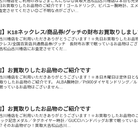
古川椿店をご利用のみなさまこんにちは😊買取大吉松山古川椿店は本日も元
先日お買取りしたお品物のご紹介です！ゴールドリング、ビバユー腕時計、エ
定させてください😊ご不明な点がござい...
】K18ネックレス/商品券/グッチの財布お買取りしまし
古川椿店をご利用いただきありがとうございます！🔆先日お買取りしたお品
ネックレス/全国百貨店共通商品券/グッチ 長財布お家で眠っているお品物はご
吉松山古川椿店にお査定させてくだ...
店】お買取りしたお品物のご紹介です
古川椿店をご利用いただきありがとうございます！🔆本日木曜日は定休日と
取りしたお品物のご紹介です。 ALBA腕時計／Pt900ダイヤモンドリング／
眠っているお品物はございません...
店】お買取りしたお品物のご紹介です
古川椿店をご利用いただきありがとうございます！🔆お買取りしたお品物の
ピック記念メダル／タグホイヤー時計／GUCCIハンドバッグお家で眠っている
？そのお品物ぜひ！買取大吉松山古川...