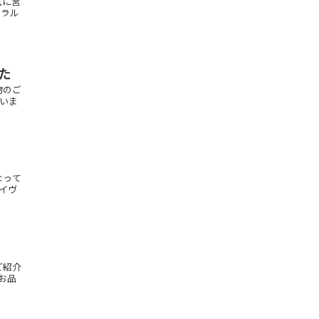
気に営
メラル
た
物のご
ざいま
なって
ルイヴ
ご紹介
お品