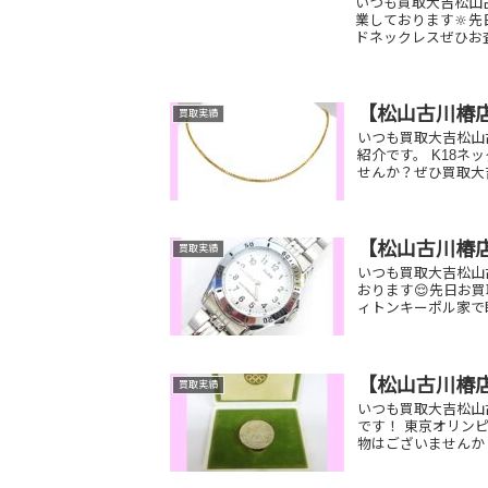
いつも買取大吉松山
業しております🔆
ドネックレスぜひお査
【松山古川椿店
買取実績
いつも買取大吉松山
紹介です。 K18
せんか？ぜひ買取大
【松山古川椿
買取実績
いつも買取大吉松山
おります😌先日お買
ィトンキーポル家で
【松山古川椿
買取実績
いつも買取大吉松山
です！ 東京オリン
物はございませんか