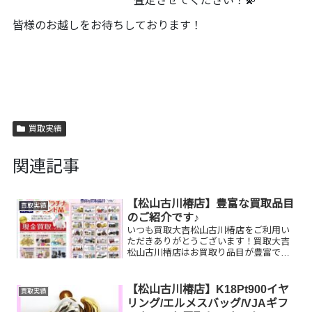
査定させてください！💫
皆様のお越しをお待ちしております！
買取実績
関連記事
【松山古川椿店】豊富な買取品目
買取実績
のご紹介です♪
いつも買取大吉松山古川椿店をご利用い
ただきありがとうございます！買取大吉
松山古川椿店はお買取り品目が豊富で
す！🥰ブランド品、貴金属、ジュエリ
ー、時計etc.はもちろん、他店で断られ
たものや、片手でお持ちいただけるもの
【松山古川椿店】K18Pt900イヤ
買取実績
ならお買取りできるお品が...
リング/エルメスバッグ/VJAギフ