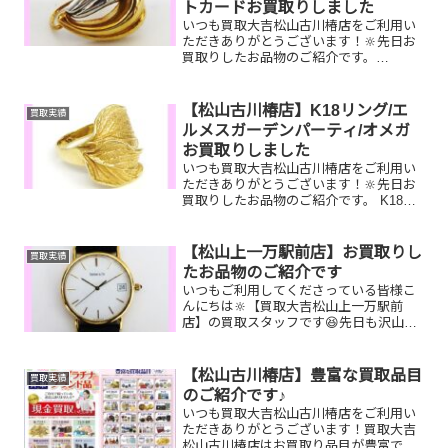
トカードお買取りしました
いつも買取大吉松山古川椿店をご利用い
ただきありがとうございます！🔆先日お
買取りしたお品物のご紹介です。
K18Pt900イヤリング/エルメス サック
イブー/VJAギフトカードお家で眠ってい
るお品物はございませんか？ぜひ買取大
【松山古川椿店】K18リング/エ
買取実績
吉松山古川椿店に...
ルメスガーデンパーティ/オメガ
お買取りしました
いつも買取大吉松山古川椿店をご利用い
ただきありがとうございます！🔆先日お
買取りしたお品物のご紹介です。 K18リ
ング/エルメスガーデンパーティ/オメガ
お家で眠っているお品物はございません
か？ぜひ買取大吉松山古川椿店にお査定
【松山上一万駅前店】お買取りし
買取実績
させてください！💫...
たお品物のご紹介です
いつもご利用してくださっている皆様こ
んにちは🔆【買取大吉松山上一万駅前
店】の買取スタッフです😆先日も沢山の
お品物をお持ち込みいただきました‼️お買
取りしたお品物のご紹介です。
K18/Pt850 リング テレホンカー
【松山古川椿店】豊富な買取品目
買取実績
ド ティファニー...
のご紹介です♪
いつも買取大吉松山古川椿店をご利用い
ただきありがとうございます！買取大吉
松山古川椿店はお買取り品目が豊富で