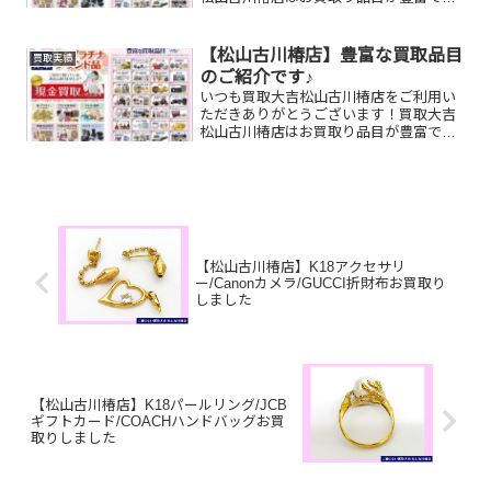
す！🥰ブランド品、貴金属、ジュエリ
ー、時計etc.はもちろん、他店で断られ
たものや、片手でお持ちいただけるもの
【松山古川椿店】豊富な買取品目
買取実績
ならお買取りできるお品が...
のご紹介です♪
いつも買取大吉松山古川椿店をご利用い
ただきありがとうございます！買取大吉
松山古川椿店はお買取り品目が豊富で
す！🥰ブランド品、貴金属、ジュエリ
ー、時計etc.はもちろん、他店で断られ
たものや、片手でお持ちいただけるもの
ならお買取りできるお品が...
【松山古川椿店】K18アクセサリ
ー/Canonカメラ/GUCCI折財布お買取り
しました
【松山古川椿店】K18パールリング/JCB
ギフトカード/COACHハンドバッグお買
取りしました