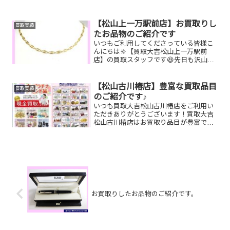
ックレス/タグホイヤー/JTBナイスギフト
お家で眠っているお品物はございません
か？ぜひ買取大吉松山古川椿店にお査定
【松山上一万駅前店】お買取りし
買取実績
させてください...
たお品物のご紹介です
いつもご利用してくださっている皆様こ
んにちは🔆【買取大吉松山上一万駅前
店】の買取スタッフです😆先日も沢山の
お品物をお持ち込みいただきました‼️お買
取りしたお品物のご紹介です。 K18 ネ
ックレス トリーバーチ 折り財
【松山古川椿店】豊富な買取品目
買取実績
布 図書カードNEX...
のご紹介です♪
いつも買取大吉松山古川椿店をご利用い
ただきありがとうございます！買取大吉
松山古川椿店はお買取り品目が豊富で
す！🥰ブランド品、貴金属、ジュエリ
ー、時計etc.はもちろん、他店で断られ
たものや、片手でお持ちいただけるもの
ならお買取りできるお品が...
お買取りしたお品物のご紹介です。