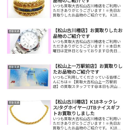
品物のご紹介です
いつも買取大吉松山古川椿店をご利用い
ただきありがとうございます！🔆先日お
買取りしたお品物のご紹介です。 K18サ
ファイヤリング／COACHショルダーバッ
グ／Canonカメラお家で眠っているお品
物はございませんか？そのお品物ぜひ！
【松山古川椿店】お買取りしたお
買取実績
買取大吉松山...
品物のご紹介です
いつも買取大吉松山古川椿店をご利用い
ただきありがとうございます！🔆本日木
曜日は定休日となっております😌先日お
買取りしたお品物のご紹介です。 ALBA
腕時計／Pt900ダイヤモンドリング／ル
イヴィトンキーポル家で眠っているお品
【松山上一万駅前店】お買取りし
買取実績
物はございません...
たお品物のご紹介です
いつもご利用してくださっている皆様こ
んにちは🔆【買取大吉松山上一万駅前
店】の買取スタッフです😆本日も沢山の
お品物をお持ち込みいただきました‼️お買
取りしたお品物のご紹介です。 JTBナイ
ストリップ K18パールトップ
【松山古川椿店】K18ネックレ
買取実績
Nikonカメラ...
ス/タグホイヤー/JTBナイスギフ
トお買取りしました
いつも買取大吉松山古川椿店をご利用い
ただきありがとうございます！🔆先日お
買取りしたお品物のご紹介です。 K18ネ