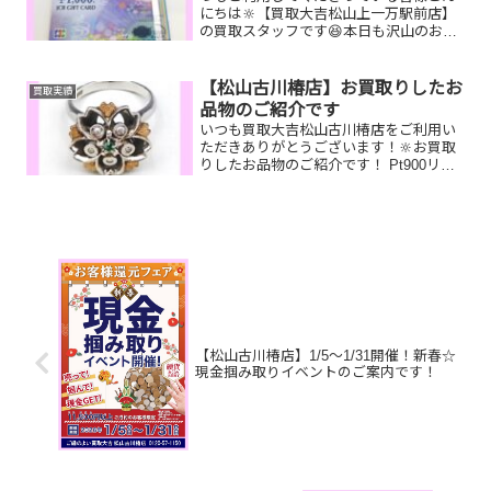
にちは🔆【買取大吉松山上一万駅前店】
の買取スタッフです😆本日も沢山のお品
物をお持ち込みいただきました‼️お買取り
したお品物のご紹介です。 JCBギフトカ
ード K18/K24 コイントップ セ
【松山古川椿店】お買取りしたお
買取実績
リーヌ シ...
品物のご紹介です
いつも買取大吉松山古川椿店をご利用い
ただきありがとうございます！🔆お買取
りしたお品物のご紹介です！ Pt900リン
グ テレホンカード
ROLEX メンズ腕時計家で眠っているお
品物はございませんか？そのお品物ぜ
ひ！買取大吉松山古...
【松山古川椿店】1/5～1/31開催！新春☆
現金掴み取りイベントのご案内です！