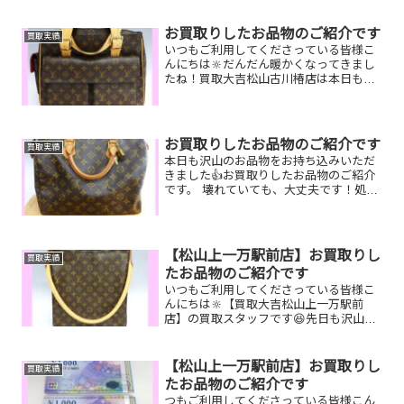
ど一点一点丁寧に査定させていただきま
すので是非気軽に...
お買取りしたお品物のご紹介です
買取実績
いつもご利用してくださっている皆様こ
んにちは🔆だんだん暖かくなってきまし
たね！買取大吉松山古川椿店は本日も元
気に営業しております🫡お買取りしたお
品物のご紹介です。お家で眠っているお
品物はございませんか？そのお品物ぜ
ひ！買取大吉松山古川椿店に...
お買取りしたお品物のご紹介です
買取実績
本日も沢山のお品物をお持ち込みいただ
きました👍お買取りしたお品物のご紹介
です。 壊れていても、大丈夫です！処分
してしまうなんてもったいない！！お家
で眠っているお品物がございましたら是
非お査定させてください！そして！現在
イベント開催中です👌1...
【松山上一万駅前店】お買取りし
買取実績
たお品物のご紹介です
いつもご利用してくださっている皆様こ
んにちは🔆【買取大吉松山上一万駅前
店】の買取スタッフです😆先日も沢山の
お品物をお持ち込みいただきました‼️お買
取りしたお品物のご紹介です。 Pt900
ネックレス ルイヴィトン ルーピン
【松山上一万駅前店】お買取りし
買取実績
グ 切手シート...
たお品物のご紹介です
つもご利用してくださっている皆様こん