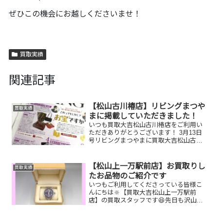
ぜひこの機会にお越しくださいませ！
買取実績
関連記事
【松山古川椿店】リビングまつや
買取実績
まに掲載していただきました！
いつも買取大吉松山古川椿店をご利用い
ただきありがとうございます！ 3月13日
号リビングまつやまに買取大吉松山古川
椿店を掲載していただきました！ ↑記事
はコチラから！！ お片付けシーズン到来
です！ お家で眠っていたお品物、捨てて
【松山上一万駅前店】お買取りし
買取実績
しまう前にぜひ...
たお品物のご紹介です
いつもご利用してくださっている皆様こ
んにちは🔆【買取大吉松山上一万駅前
店】の買取スタッフです😆先日も沢山の
お品物をお持ち込みいただきました‼️お買
取りしたお品物のご紹介です。 Pt900