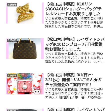
ネックレス ルイヴィトン タンブー
【松山古川椿店】K18リン
買取実績
ルGMT 全国百...
グ/COACHショルダーバッグ/テ
レホンカードお買取りしました
いつも買取大吉松山古川椿店をご利用い
ただきありがとうございます！🔆先日お
買取りしたお品物のご紹介です。 K18リ
ング/COACHショルダーバッグ/テレホン
カードお家で眠っているお品物はござい
ませんか？ぜひ買取大吉松山古川椿店に
【松山古川椿店】ルイヴィトンバ
買取実績
お査定させてく...
ッグ/K10ピンブローチ/千円銀貨
幣お買取りしました
いつも買取大吉松山古川椿店をご利用い
ただきありがとうございます！🔆先日お
買取りしたお品物のご紹介です。 ルイヴ
ィトン モンテーニュ/K10 ピンブロー
チ/千円銀貨幣プルーフ貨幣セットお家で
眠っているお品物はございませんか？ぜ
【松山古川椿店】3/1(日)～
買取実績
ひ買取大吉松山古...
3/31(火）開催！いいごえん★ガ
チャ抽選会のご案内です！
いつも買取大吉松山古川椿店をご利用い
ただきありがとうございます！3/1(日)～
3/31(火）期間限定☆春一番・お客様感謝
フェアとしまして現金が当たる！いいご
えん★ガチャ抽選会開催中です！🥰
11,500円以上ご成約のお客様限定でご参
【松山古川椿店】ルイヴィトンバ
買取実績