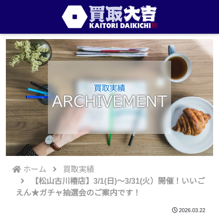
買取実績
ARCHIVEMENT
ホーム
買取実績
【松山古川椿店】3/1(日)～3/31(火）開催！いいご
えん★ガチャ抽選会のご案内です！
2026.03.22