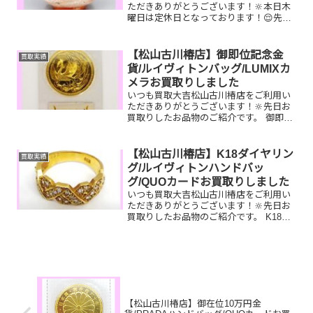
ただきありがとうございます！🔆本日木
曜日は定休日となっております！😌先日
お買取りしたお品物のご紹介です。 楽山
焼/御在位10万円金貨/スマートフォンお
家で眠っているお品物はございません
【松山古川椿店】御即位記念金
買取実績
か？ぜひ買取大吉松山...
貨/ルイヴィトンバッグ/LUMIXカ
メラお買取りしました
いつも買取大吉松山古川椿店をご利用い
ただきありがとうございます！🔆先日お
買取りしたお品物のご紹介です。 御即位
記念金貨/ルイヴィトンネヴァーフ
ル/LUMIXカメラお家で眠っているお品物
はございませんか？ぜひ買取大吉松山古
【松山古川椿店】K18ダイヤリン
買取実績
川椿店にお査定させて...
グ/ルイヴィトンハンドバッ
グ/QUOカードお買取りしました
いつも買取大吉松山古川椿店をご利用い
ただきありがとうございます！🔆先日お
買取りしたお品物のご紹介です。 K18ダ
イヤリング/ルイヴィトン モノグラムヴ
ィーナス/QUOカードお家で眠っているお
品物はございませんか？ぜひ買取大吉松
山古川椿店にお...
【松山古川椿店】御在位10万円金