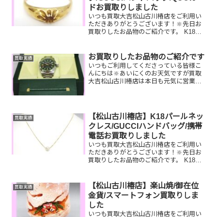
ドお買取りしました
いつも買取大吉松山古川椿店をご利用い
ただきありがとうございます！🔆先日お
買取りしたお品物のご紹介です。 K18リ
ング/GUCCIハンドバッグ/QUOカードお
家で眠っているお品物はございません
か？ぜひ買取大吉松山古川椿店にお査定
お買取りしたお品物のご紹介です
買取実績
させてください...
いつもご利用してくださっている皆様こ
んにちは🔆あいにくのお天気ですが買取
大吉松山古川椿店は本日も元気に営業し
ております🫡お買取りしたお品物のご紹
介です。 お家で眠っているお品物はござ
いませんか？そのお品物ぜひ！買取大吉
松山古川椿店にお査定さ...
【松山古川椿店】K18パールネッ
買取実績
クレス/GUCCIハンドバッグ/携帯
電話お買取りしました
いつも買取大吉松山古川椿店をご利用い
ただきありがとうございます！🔆先日お
買取りしたお品物のご紹介です。 K18パ
ールネックレス/GUCCIハンドバッグ/携
帯電話お家で眠っているお品物はござい
ませんか？ぜひ買取大吉松山古川椿店に
【松山古川椿店】楽山焼/御在位
買取実績
お査定させてく...
金貨/スマートフォン買取りしま
した
いつも買取大吉松山古川椿店をご利用い