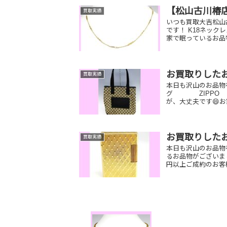
【松山古川椿
買取実績
いつも買取大吉松山
です！ K18
家で眠っているお品
お買取りした
買取実績
本日も沢山のお品物
グ ZIPPO
が、大丈夫です😄お
お買取りした
買取実績
本日も沢山のお品物
るお品物がございまし
円以上ご成約のお客様