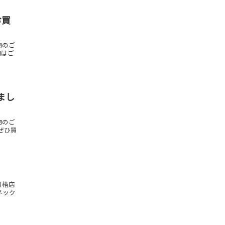
お買
物のご
物はご
まし
物のご
？ぜひ買
川椿店
ネック