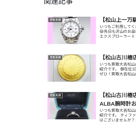
関連記事
【松山上一万
買取実績
いつもご利用してく
😆先日も沢山のお
エクスプローラー
【松山古川椿店
買取実績
いつも買取大吉松山
紹介です。 御在位1
ぜひ！買取大吉松山
【松山古川椿店
買取実績
ALBA腕時計
いつも買取大吉松山
紹介です。 ティファ
はございませんか？