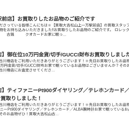
駅前店】お買取りしたお品物のご紹介です
ださっている皆様こんにちは🔆【買取大吉松山上一万駅前店】の買取スタッ
品物をお持ち込みいただきました‼️お買取りしたお品物のご紹介です。 ロレ
Ⅱ 古銭 クオカードお家に眠っ...
】御在位10万円金貨/切手/GUCCI財布お買取りしまし
古川椿店をご利用いただきありがとうございます！🔆先日お買取りしたお品
0万円金貨/切手/GUCCI財布お家で眠っているお品物はございませんか？その
古川椿店にお査定させてくださ...
】ティファニーPt900ダイヤリング／テレホンカード
お買取りしました！
古川椿店をご利用いただきありがとうございます！🔆先日お買取りしたお品
ニーPt900ダイヤリング／テレホンカード／ALBA腕時計お家で眠っているお
そのお品物ぜひ！買取大吉松山古...