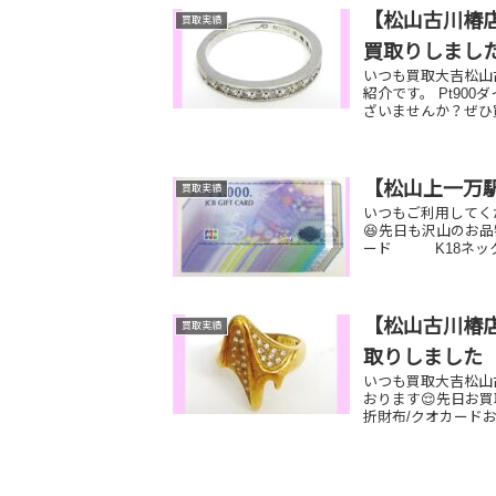
【松山古川椿店】
買取実績
買取りしまし
いつも買取大吉松山
紹介です。 Pt90
ざいませんか？ぜひ買
【松山上一万
買取実績
いつもご利用してく
😆先日も沢山のお品
ード K18ネック
【松山古川椿店
買取実績
取りしました
いつも買取大吉松山
おります😌先日お
折財布/クオカードお