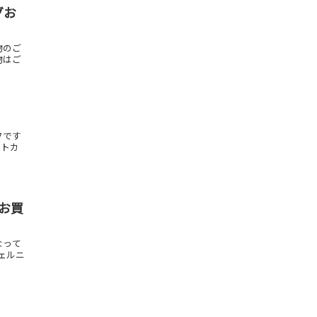
グお
物のご
物はご
フです
フトカ
ドお買
なって
ェルニ