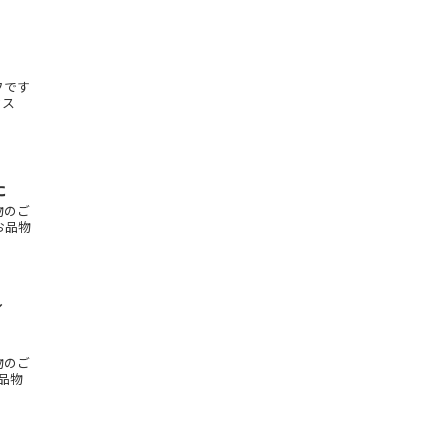
フです
ックス
た
物のご
お品物
／
物のご
品物