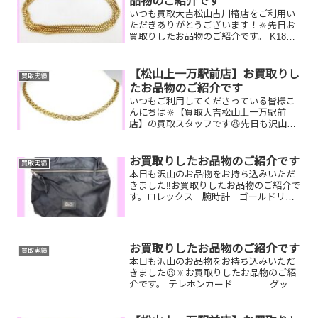
品物のご紹介です
いつも買取大吉松山古川椿店をご利用い
ただきありがとうございます！🔆先日お
買取りしたお品物のご紹介です。 K18ネ
ックレス／Canonカメラ／ルイヴィト
ン スピーディお家で眠っているお品物
はございませんか？そのお品物ぜひ！買
【松山上一万駅前店】お買取りし
買取実績
取大吉松山古川椿店...
たお品物のご紹介です
いつもご利用してくださっている皆様こ
んにちは🔆【買取大吉松山上一万駅前
店】の買取スタッフです😆先日も沢山の
お品物をお持ち込みいただきました‼️お買
取りしたお品物のご紹介です。 K18 ネ
ックレス ディオール 時計
お買取りしたお品物のご紹介です
買取実績
プラダ 時計しまい...
本日も沢山のお品物をお持ち込みいただ
きました‼️お買取りしたお品物のご紹介で
す。ロレックス 腕時計 ゴールドリン
グ金 眼鏡動いていなくても、壊れてい
ても、使用感があっても大丈夫です‼お家
で眠っているお品物がございましたらぜ
ひ、お査定させてく...
お買取りしたお品物のご紹介です
買取実績
本日も沢山のお品物をお持ち込みいただ
きました😉🔆お買取りしたお品物のご紹
介です。 テレホンカード グッ
チ 財布 パール リングお家
で眠っているお品物はございませんか？