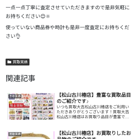
一点一点丁寧に査定させていただきますので是非気軽に
お持ちください😊🔆
使っていない商品券や時計も是非一度査定にお持ちくだ
さい👌
買取実績
関連記事
【松山古川椿店】豊富な買取品目
買取実績
のご紹介です♪
いつも買取大吉松山古川椿店をご利用い
ただきありがとうございます！買取大吉
松山古川椿店はお買取り品目が豊富で
す！🥰ブランド品、貴金属、ジュエリ
ー、時計etc.はもちろん、他店で断られ
たものや、片手でお持ちいただけるもの
【松山古川椿店】お買取りしたお
買取実績
ならお買取りできるお品が...