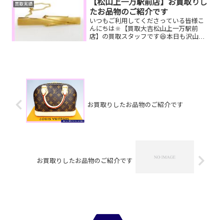
🤗そのお品物ぜひ！！買取大吉松山古川
【松山上一万駅前店】お買取りし
買取実績
椿店にお査定させてくださ...
たお品物のご紹介です
いつもご利用してくださっている皆様こ
んにちは🔆【買取大吉松山上一万駅前
店】の買取スタッフです😆本日も沢山の
お品物をお持ち込みいただきました‼️お買
取りしたお品物のご紹介です。 お家で眠
っているタイピンや千円銀貨、ゲーム機
はございませんか？一...
お買取りしたお品物のご紹介です
お買取りしたお品物のご紹介です