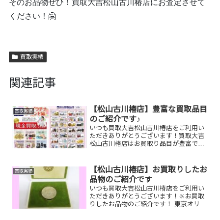
そのお品物ぜひ！買取大吉松山古川椿店にお査定させて
ください！
🤗
買取実績
関連記事
【松山古川椿店】豊富な買取品目
買取実績
のご紹介です♪
いつも買取大吉松山古川椿店をご利用い
ただきありがとうございます！買取大吉
松山古川椿店はお買取り品目が豊富で
す！🥰ブランド品、貴金属、ジュエリ
ー、時計etc.はもちろん、他店で断られ
たものや、片手でお持ちいただけるもの
【松山古川椿店】お買取りしたお
買取実績
ならお買取りできるお品が...
品物のご紹介です
いつも買取大吉松山古川椿店をご利用い
ただきありがとうございます！🔆お買取
りしたお品物のご紹介です！ 東京オリン
ピック記念メダル／タグホイヤー時計／
GUCCIハンドバッグお家で眠っているお