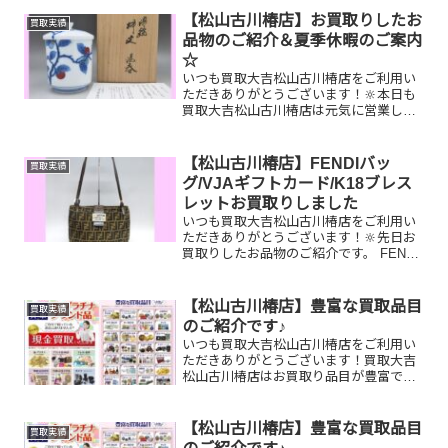
品物はございませんか？そのお品物ぜ
【松山古川椿店】お買取りしたお
買取実績
ひ！買取大吉松山古川...
品物のご紹介＆夏季休暇のご案内
☆
いつも買取大吉松山古川椿店をご利用い
ただきありがとうございます！🔆本日も
買取大吉松山古川椿店は元気に営業して
おります🤗お買取りしたお品物のご紹介
です！ 酒井田柿右衛門湯呑 Pt900パ
ールリング エルメス バーキンお家
【松山古川椿店】FENDIバッ
買取実績
で眠っているお品物...
グ/VJAギフトカード/K18ブレス
レットお買取りしました
いつも買取大吉松山古川椿店をご利用い
ただきありがとうございます！🔆先日お
買取りしたお品物のご紹介です。 FENDI
ショルダーバッグ/VJAギフトカード/K18
ブレスレットお家で眠っているお品物は
ございませんか？ぜひ買取大吉松山古川
【松山古川椿店】豊富な買取品目
買取実績
椿店にお査...
のご紹介です♪
いつも買取大吉松山古川椿店をご利用い
ただきありがとうございます！買取大吉
松山古川椿店はお買取り品目が豊富で
す！🥰ブランド品、貴金属、ジュエリ
ー、時計etc.はもちろん、他店で断られ
たものや、片手でお持ちいただけるもの
【松山古川椿店】豊富な買取品目
買取実績
ならお買取りできるお品が...