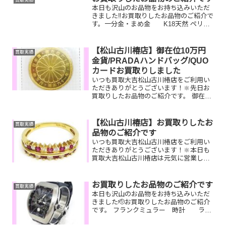
買取実績
テ...
本日も沢山のお品物をお持ち込みいただ
きました‼️お買取りしたお品物のご紹介で
す。一分金・まめ金 K18天然 ペリド
ット リング Pt900エメラルドリング今
はもう使っていないガラケーや貴金属、
カメラなど一点一点丁寧に査定させてい
【松山古川椿店】御在位10万円
買取実績
ただきます...
金貨/PRADAハンドバッグ/QUO
カードお買取りしました
いつも買取大吉松山古川椿店をご利用い
ただきありがとうございます！🔆先日お
買取りしたお品物のご紹介です。 御在位
10万円金貨/PRADAハンドバッグ/QUOカ
ードお家で眠っているお品物はございま
せんか？ぜひ買取大吉松山古川椿店にお
【松山古川椿店】お買取りしたお
買取実績
査定させてく...
品物のご紹介です
いつも買取大吉松山古川椿店をご利用い
ただきありがとうございます！🔆本日も
買取大吉松山古川椿店は元気に営業して
おります🤗お買取りしたお品物のご紹介
です！ 18Kルビーリング コーチハ
ンドバッグ JCBギフトカードお家で
お買取りしたお品物のご紹介です
買取実績
眠っているお品物は...
本日も沢山のお品物をお持ち込みいただ
きました🫡お買取りしたお品物のご紹介
です。 フランクミュラー 時計 ライ
ター ルイヴィトン キャップ