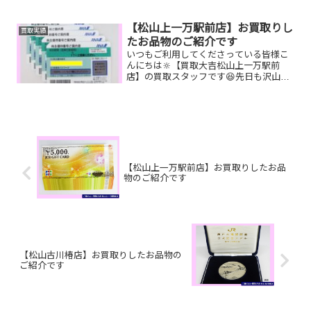
今持っている時計を売って新しい時計を
買いたい！ライターやジッポを集めてた
けどもう飽きてしまった...
【松山上一万駅前店】お買取りし
買取実績
たお品物のご紹介です
いつもご利用してくださっている皆様こ
んにちは🔆【買取大吉松山上一万駅前
店】の買取スタッフです😆先日も沢山の
お品物をお持ち込みいただきました‼️お買
取りしたお品物のご紹介です。 ANA株主
優待券 FUJICAカメラ
CHANELダ...
【松山上一万駅前店】お買取りしたお品
物のご紹介です
【松山古川椿店】お買取りしたお品物の
ご紹介です