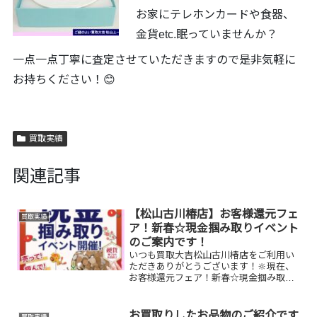
お家にテレホンカードや食器、
金貨etc.眠っていませんか？
一点一点丁寧に査定させていただきますので是非気軽に
お持ちください！😊
買取実績
関連記事
【松山古川椿店】お客様還元フェ
買取実績
ア！新春☆現金掴み取りイベント
のご案内です！
いつも買取大吉松山古川椿店をご利用い
ただきありがとうございます！🔆現在、
お客様還元フェア！新春☆現金掴み取り
イベントを開催中です🥰1/5(月)～1/31(土)
期間限定！！11,500円以上ご成約のお客
様限定でご参加いただけます😌(金券類、
お買取りしたお品物のご紹介です