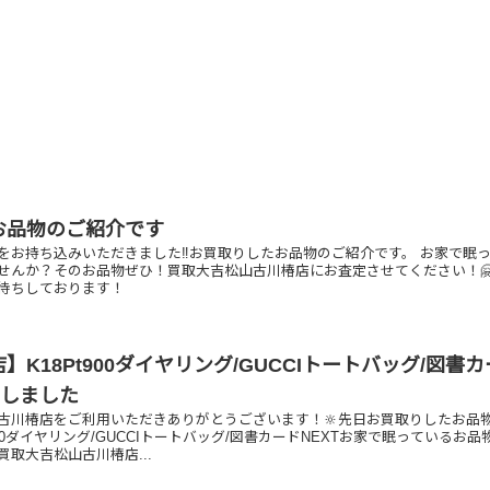
お品物のご紹介です
をお持ち込みいただきました‼️お買取りしたお品物のご紹介です。 お家で眠
せんか？そのお品物ぜひ！買取大吉松山古川椿店にお査定させてください！
待ちしております！
】K18Pt900ダイヤリング/GUCCIトートバッグ/図書
りしました
古川椿店をご利用いただきありがとうございます！🔆先日お買取りしたお品
t900ダイヤリング/GUCCIトートバッグ/図書カードNEXTお家で眠っているお品
取大吉松山古川椿店...