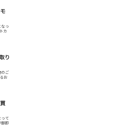
/モ
となっ
フトカ
買取り
物のご
いるお
お買
なって
/御即