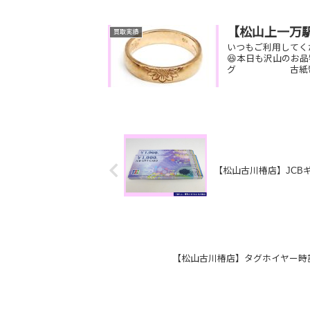
【松山上一万
買取実績
いつもご利用してく
😆本日も沢山のお品
グ 古紙幣 
【松山古川椿店】JCB
【松山古川椿店】タグホイヤー時計