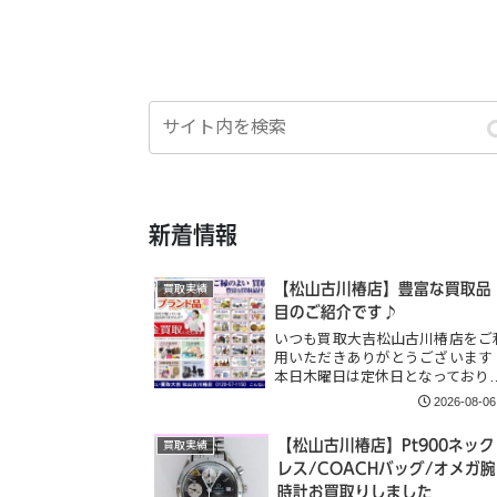
新着情報
【松山古川椿店】豊富な買取品
買取実績
目のご紹介です♪
いつも買取大吉松山古川椿店をご
用いただきありがとうございます
本日木曜日は定休日となっており
2026-08-06
【松山古川椿店】Pt900ネック
買取実績
レス/COACHバッグ/オメガ腕
時計お買取りしました