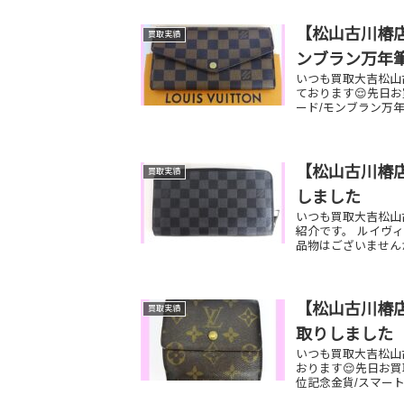
【松山古川椿店
買取実績
ンブラン万年
いつも買取大吉松山
ております😌先日
ード/モンブラン万年
【松山古川椿店
買取実績
しました
いつも買取大吉松山
紹介です。 ルイヴ
品物はございません
【松山古川椿
買取実績
取りしました
いつも買取大吉松山
おります😌先日お
位記念金貨/スマート