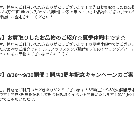
古川椿店をご利用いただきありがとうございます！🔆先日お買取りしたお品
H財布/万年筆18Kペン先/オメガ腕時計お家で眠っているお品物はございません
椿店にお査定させてください！...
店】お買取りしたお品物のご紹介☆夏季休暇中です☆
古川椿店をご利用いただきありがとうございます！🔆夏季休暇中ではござい
たお品物のご紹介です！ ルミノックスメンズ腕時計／K18イヤリング／バー
っているお品物はございませんか？その...
】8/30～9/30開催！開店3周年記念キャンペーンのご
川椿店をご利用いただきありがとうございます！8/30(土)～9/30(火)開催予
す！開店3周年を記念して現金掴み取りイベント開催いたします！🥰11,50
でご参加いただけ...