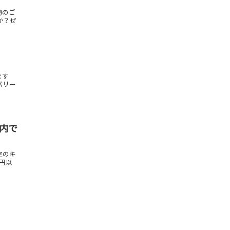
物のご
か？ぜ
ます
バリー
案内で
定のキ
0円以