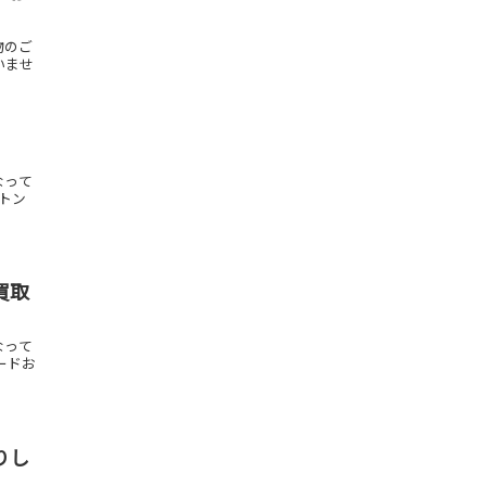
物のご
いませ
なって
ィトン
買取
なって
ードお
りし