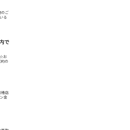
物のご
ている
内で
定☆お
成約の
川椿店
ーン金