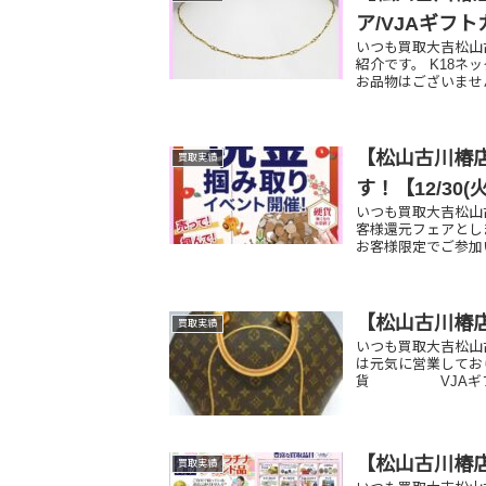
ア/VJAギフ
いつも買取大吉松山
紹介です。 K18ネ
お品物はございませ
【松山古川椿店
買取実績
す！【12/30(
いつも買取大吉松山古
客様還元フェアとしま
お客様限定でご参加い
【松山古川椿
買取実績
いつも買取大吉松山
は元気に営業してお
貨 VJAギフト
【松山古川椿
買取実績