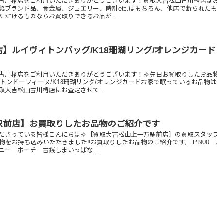
古川椿店をご利用いただきありがとうございます！買取大吉松山古川椿店は
🥰ブランド品、貴金属、ジュエリー、時計etc.はもちろん、他店で断られた
ただけるものならお買取りできるお品が...
】ルイヴィトンバッグ/K18珊瑚リング/オレンジカー
古川椿店をご利用いただきありがとうございます！🔆先日お買取りしたお品
ィトンドーフィーヌ/K18珊瑚リング/オレンジカードお家で眠っているお品物
取大吉松山古川椿店にお査定させて...
駅前店】お買取りしたお品物のご紹介です
ださっている皆様こんにちは🔆【買取大吉松山上一万駅前店】の買取スタッ
物をお持ち込みいただきました‼️お買取りしたお品物のご紹介です。 Pt900
ニー ポーチ 古銭しまいっぱな...