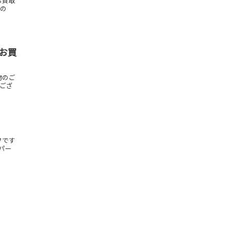
お買取
もの
ドお買
物のご
はござ
フです
 パー