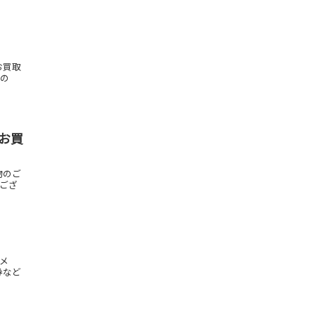
お買取
もの
ドお買
物のご
はござ
カメ
券など