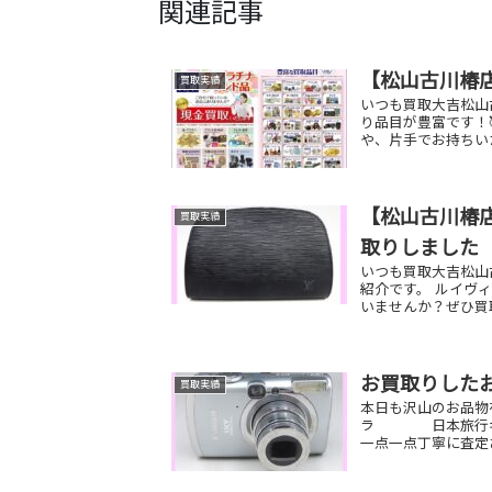
関連記事
【松山古川椿
買取実績
いつも買取大吉松山
り品目が豊富です！
や、片手でお持ちい
【松山古川椿店
買取実績
取りしました
いつも買取大吉松山
紹介です。 ルイヴ
いませんか？ぜひ買
お買取りした
買取実績
本日も沢山のお品物を
ラ 日本旅行ギフ
一点一点丁寧に査定