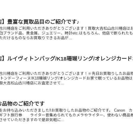
店】豊富な買取品目のご紹介です♪
古川椿店をご利用いただきありがとうございます！買取大吉松山古川椿店は
🥰ブランド品、貴金属、ジュエリー、時計etc.はもちろん、他店で断られた
ただけるものならお買取りできるお品が...
】ルイヴィトンバッグ/K18珊瑚リング/オレンジカー
古川椿店をご利用いただきありがとうございます！🔆先日お買取りしたお品
ィトンドーフィーヌ/K18珊瑚リング/オレンジカードお家で眠っているお品物
取大吉松山古川椿店にお査定させて...
お品物のご紹介です
お持ち込みいただきました‼️お買取りしたお品物のご紹介です。 Canon 
ト旅行券 ライター昔集められてもカメラやライター、使わない商品
させていただきますので是非気軽に...