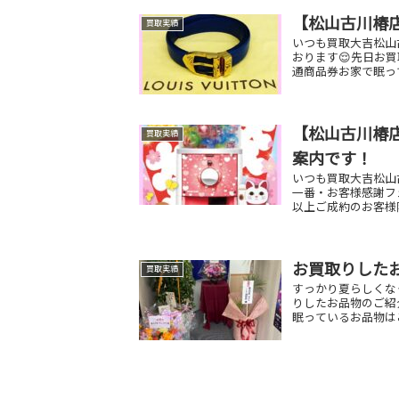
【松山古川椿店
買取実績
いつも買取大吉松山
おります😌先日お買
通商品券お家で眠っ
【松山古川椿店
買取実績
案内です！
いつも買取大吉松山古
一番・お客様感謝フ
以上ご成約のお客様限
お買取りした
買取実績
すっかり夏らしくな
りしたお品物の
眠っているお品物は