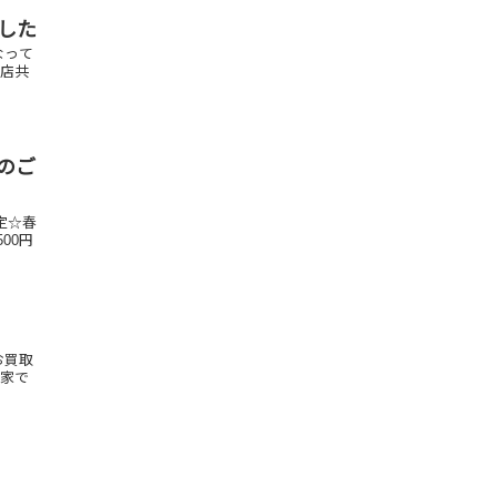
ました
なって
貨店共
会のご
定☆春
00円
お買取
家で