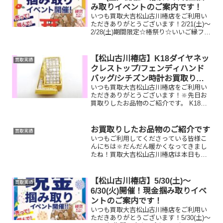
み取りイベントのご案内です！
いつも買取大吉松山古川椿店をご利用い
ただきありがとうございます！2/21(土)～
2/28(土)期間限定☆椿祭り☆いいご縁フェ
アとしまして、現金掴み取りイベントを
開催中です！🥰11,500円以上ご成約のお
客様限定でご参加いただけます😌(金券
【松山古川椿店】K18ダイヤネッ
買取実績
類...
クレストップ/フェンディハンド
バッグ/シチズン時計お買取りし
いつも買取大吉松山古川椿店をご利用い
ました
ただきありがとうございます！🔆先日お
買取りしたお品物のご紹介です。 K18ダ
イヤネックレストップ/フェンディハンド
バッグ/シチズン時計お家で眠っているお
品物はございませんか？ぜひ買取大吉松
お買取りしたお品物のご紹介です
買取実績
山古川椿店にお査...
いつもご利用してくださっている皆様こ
んにちは🔆だんだん暖かくなってきまし
たね！買取大吉松山古川椿店は本日も元
気に営業しております🫡お買取りしたお
品物のご紹介です。 お家で眠っているお
品物はございませんか？そのお品物ぜ
【松山古川椿店】5/30(土)～
買取実績
ひ！買取大吉松山古川椿店...
6/30(火)開催！現金掴み取りイベ
ントのご案内です！
いつも買取大吉松山古川椿店をご利用い
ただきありがとうございます！5/30(土)～