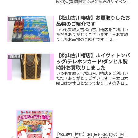
6/30(火)期間限定☆現金掴み取りイベント
開催中です！🥰11,500円以上ご成約のお
客様限定でご参加いただけます😌(金券
類、テレカ、切手、古銭、現行銭両替は
【松山古川椿店】お買取りしたお
買取実績
対...
品物のご紹介です
いつも買取大吉松山古川椿店をご利用い
ただきありがとうございます！🔆お買取
りしたお品物のご紹介です！ 切
手 1000円銀
貨 CHANEL財布家で眠って
いるお品物はございませんか？そのお品
【松山古川椿店】ルイヴィトンバ
買取実績
物ぜひ！買取大吉松山古川椿店に...
ッグ/テレホンカード/ダンヒル腕
時計お買取りしました
いつも買取大吉松山古川椿店をご利用い
ただきありがとうございます！🔆本日木
曜日は定休日となっております😌先日お
買取りしたお品物のご紹介です。 ルイヴ
ィトンバケット/テレホンカード/ダンヒ
ル腕時計お家で眠っているお品物はござ
いませんか？ぜひ買取...
【松山古川椿店】3/1(日)～3/31(火）開