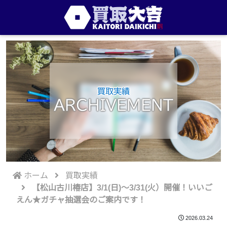
買取実績
ARCHIVEMENT
ホーム
買取実績
【松山古川椿店】3/1(日)～3/31(火）開催！いいご
えん★ガチャ抽選会のご案内です！
2026.03.24