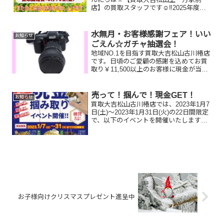
店】の買取スタッフです☺️‼️2025年度夏
季休暇のご案内です！8月12日(火)～8月
14日(木)は夏季休暇となっております🍉
営業開始日は8月15日(金)10:00～にな...
水無月・お客様感謝フェア！いい
お知らせ
ごえん☆ガチャ抽選会！
地域NO.1を目指す買取大吉松山古川椿店
です。日頃のご愛顧の感謝を込めてお買
取り￥11,500以上のお客様に現金が当た
るガチャにご参加いただけます！🤗空く
じなしの抽選会です。ふるってご参加く
ださいませ！利用条件⇒￥11,500以上お
売って！掴んで！現金GET！
お知らせ
買取りの...
買取大吉松山古川椿店では、2023年1月7
日(土)～2023年1月31日(火)の22日間限定
で、以下のイベントを開催いたします。
15,000円以上ご成約のお客様に、現金掴
み取りに挑戦して頂けます。売って！掴
んで！現金GET！使い捨て手袋をご...
お子様向けクリスマスプレゼント進呈中