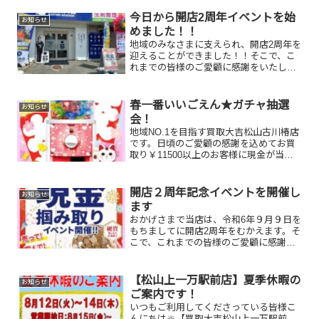
今日から開店2周年イベントを始
お知らせ
めました！！
地域のみなさまに支えられ、開店2周年を
迎えることができました！！そこで、こ
れまでの皆様のご愛顧に感謝をいたしま
して、8/20火～9/30月までの期間、11500
円（い・い・ご・え・ん）以上のご成約
のお客様限定で、現金掴み取りイベント
春一番いいごえん★ガチャ抽選
お知らせ
を行いま...
会！
地域NO.1を目指す買取大吉松山古川椿店
です。日頃のご愛顧の感謝を込めてお買
取り￥11500以上のお客様に現金が当た
るガチャにご参加いただけます。空くじ
なしの抽選会です。ふるってご参加くだ
さい。※利用条件⇒￥11500以上お買取
開店２周年記念イベントを開催し
お知らせ
りのお客様 ...
ます
おかげさまで当店は、令和6年９月９日を
もちましてに開店2周年をむかえます。そ
こで、これまでの皆様のご愛顧に感謝を
いたしまして、8/20火～9/30月までの期
間、11500円（い・い・ご・え・ん）以
上のご成約のお客様限定で、現金掴み取
【松山上一万駅前店】夏季休暇の
お知らせ
りイベン...
ご案内です！
いつもご利用してくださっている皆様こ
んにちは🔆【買取大吉松山上一万駅前