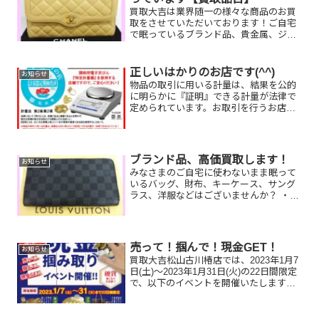
買取大吉は業界随一の様々な商品のお買
取をさせていただいております！ご自宅
で眠っているブランド品、貴金属、ジュ
エリー、時計等ございましたら、まずは
お気軽に買取大吉にご相談ください
☆【買取品目】ブランド品金・貴金属宝
正しいはかりのお店です(^^)
お知らせ
石・ジュエリー時計バッグお酒...
物品の取引に用いる計量は、結果を公的
に明らかに『証明』できる計量が法律で
定められています。お取引を行うお店
は、正しくはかれることが確認される
『特定計量器』の使用が義務づけられて
います。当店は、お取引させていただく
際には、調剤用電子天びん『特...
ブランド品、高価買取します！
お知らせ
みなさまのご自宅に使わないまま眠って
いるバッグ、財布、キーケース、サング
ラス、洋服などはございませんか？ ・あ
まり使ってないけど、使いにくいので売
りたい・もらったけど気に入っていな
い・キズや汚れがある、使い込んでくた
びれてしまった・古いモデ...
売って！掴んで！現金GET！
お知らせ
買取大吉松山古川椿店では、2023年1月7
日(土)～2023年1月31日(火)の22日間限定
で、以下のイベントを開催いたします。
15,000円以上ご成約のお客様に、現金掴
み取りに挑戦して頂けます。売って！掴
んで！現金GET！使い捨て手袋をご...