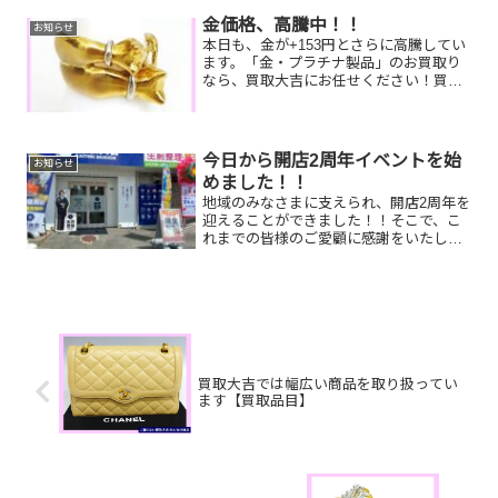
金価格、高騰中！！
お知らせ
本日も、金が+153円とさらに高騰してい
ます。「金・プラチナ製品」のお買取り
なら、買取大吉にお任せください！買取
大吉では、傷があったり、壊れている箇
所があっても、査定・お買取りが可能で
す！ お客様に喜んでいただけるよう、精
一杯頑張らせていた...
今日から開店2周年イベントを始
お知らせ
めました！！
地域のみなさまに支えられ、開店2周年を
迎えることができました！！そこで、こ
れまでの皆様のご愛顧に感謝をいたしま
して、8/20火～9/30月までの期間、11500
円（い・い・ご・え・ん）以上のご成約
のお客様限定で、現金掴み取りイベント
を行いま...
買取大吉では幅広い商品を取り扱ってい
ます【買取品目】