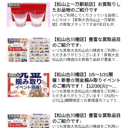
を開催中です！🥰11,500円以上ご成約の
【松山上一万駅前店】お買取りし
買取実績
お客...
たお品物のご紹介です
いつもご利用してくださっている皆様こ
んにちは🔆【買取大吉松山上一万駅前
店】の買取スタッフです😆‼️本日も沢山
のお品物をお持ち込みいただきました‼️お
買取りしたお品物のご紹介です。 バカ
ラ 御即位記念10万円金
【松山古川椿店】豊富な買取品目
買取実績
貨 切手シート...
のご紹介です♪
いつも買取大吉松山古川椿店をご利用い
ただきありがとうございます！買取大吉
松山古川椿店はお買取り品目が豊富で
す！🥰ブランド品、貴金属、ジュエリ
ー、時計etc.はもちろん、他店で断られ
たものや、片手でお持ちいただけるもの
【松山古川椿店】1/5～1/31開
買取実績
ならお買取りできるお品が...
催！新春☆現金掴み取りイベント
のご案内です！【12/30(火)～
いつも買取大吉松山古川椿店をご利用い
1/4(日)休業です】
ただきありがとうございます！1/5(月)～
1/31(土)期間限定☆お客様還元フェアとし
まして、新春☆現金掴み取りイベントを
開催いたします！🥰11,500円以上ご成約
のお客様限定でご参加いただけます😌(金
【松山古川椿店】豊富な買取品目
買取実績
券...
のご紹介です♪
いつも買取大吉松山古川椿店をご利用い