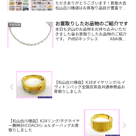
ただきありがとうございます！買取大吉
松山古川椿店はお買取り品目が豊富で
す！🥰ブランド品、貴金属、ジュエリ
ー、時計etc.はもちろん、他店で断られ
たものや、片手でお持ちいただけるもの
お買取りしたお品物のご紹介です
買取実績
ならお買取りできるお品が...
本日も沢山のお品物をお持ち込みいただ
きました😁お買取りしたお品物のご紹介
です。 Pt850ネックレス ANA株主
優待券 切手お家に眠っているジ
ュエリーや切手、使わない商品券などま
とめて買取大吉松山古川椿店にお持ちく
ださい🤗一点一点...
【松山古川椿店】K18ダイヤリング/ルイ
ヴィトンバッグ全国百貨店共通券商品お
買取りしました
【松山古川椿店】K24リング/タグホイヤ
ー腕時計/COACHショルダーバッグお買
取りしました