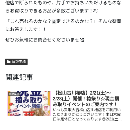
他店で断られたものや、片手でお持ちいただけるものな
らお買取りできるお品が多数ございます！🫡
「これ売れるのかな？査定できるのかな？」そんな疑問
にお答えします！！
ぜひお気軽にお問合せくださいませ🥰
買取実績
関連記事
【松山古川椿店】2/21(土)～
買取実績
2/28(土）開催！椿祭り☆現金掴
み取りイベントのご案内です！
いつも買取大吉松山古川椿店をご利用い
ただきありがとうございます！本日木曜
日は定休日となっております😌2/21(土)
～2/28(土)期間限定☆椿祭り☆いいご縁フ
ェアとしまして、現金掴み取りイベント