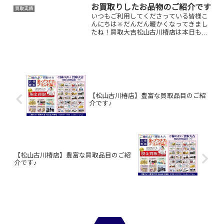
お家で眠っているお品物はございません
お買取りしたお品物のご紹介です
買取実績
か？ぜひ買取大吉松...
いつもご利用してくださっている皆様こ
んにちは🔆だんだん暖かくなってきまし
たね！買取大吉松山古川椿店は本日も元
気に営業しております🫡お買取りしたお
品物のご紹介です。 お家で眠っているお
品物はございませんか？そのお品物ぜ
ひ！買取大吉松山古川椿店...
【松山古川椿店】豊富な買取品目のご紹
介です♪
【松山古川椿店】豊富な買取品目のご紹
介です♪