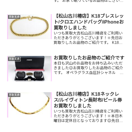
す。 お家で眠っているお品物はございま
せんか？そのお品物ぜひ！買取大吉松山
古川椿店にお査定させてください！🤗皆
様のお越しを心よりお待ちしておりま
【松山古川椿店】K18ブレスレッ
買取実績
す！
ト/クロエハンドバッグ/iPhoneお
買取りしました
いつも買取大吉松山古川椿店をご利用い
ただきありがとうございます！🔆先日お
買取りしたお品物のご紹介です。 K18ブ
レスレット/クロエ ハンドバッ
グ/iPhoneお家で眠っているお品物はござ
いませんか？ぜひ買取大吉松山古川椿店
お買取りしたお品物のご紹介です
買取実績
にお査定させてくだ...
本日も沢山のお品物をお持ち込みいただ
きました😉お買取りしたお品物のご紹介
です。 オペラグラス血圧計シャネル 財
布上記のお品物のようにブランド品だけ
でなく、双眼鏡や血圧計、骨董品など色
んなお品物をお買取りさせていただいて
おります！丁寧に一点一...
【松山古川椿店】K18ネックレ
買取実績
ス/ルイヴィトン長財布/ビール券
お買取りしました
いつも買取大吉松山古川椿店をご利用い
ただきありがとうございます！🔆本日木
曜日は定休日となっております😌先日お
買取りしたお品物のご紹介です。 K18ネ
ックレス/ルイヴィトン長財布/ビール券