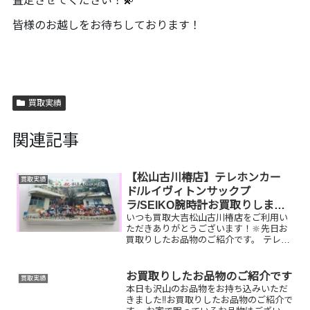
査定させてください！💫
皆様のお越しをお待ちしております！
買取実績
関連記事
【松山古川椿店】テレホンカー
買取実績
ド/ルイヴィトンサックプ
ラ/SEIKO腕時計お買取りしまし
いつも買取大吉松山古川椿店をご利用い
た
ただきありがとうございます！🔆先日お
買取りしたお品物のご紹介です。 テレホ
ンカード/ルイヴィトンサックプ
ラ/SEIKO腕時計お家で眠っているお品物
はございませんか？ぜひ買取大吉松山古
お買取りしたお品物のご紹介です
買取実績
川椿店にお査定させてく...
本日も沢山のお品物をお持ち込みいただ
きました‼️お買取りしたお品物のご紹介で