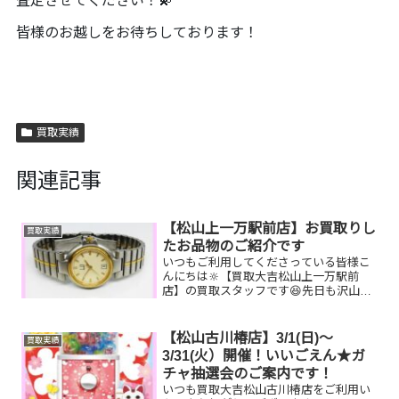
査定させてください！💫
皆様のお越しをお待ちしております！
買取実績
関連記事
【松山上一万駅前店】お買取りし
買取実績
たお品物のご紹介です
いつもご利用してくださっている皆様こ
んにちは🔆【買取大吉松山上一万駅前
店】の買取スタッフです😆先日も沢山の
お品物をお持ち込みいただきました‼️お買
取りしたお品物のご紹介です。 ダンヒ
ル 時計／ティファニー925ネックレス
【松山古川椿店】3/1(日)～
買取実績
／テレホンカードお家...
3/31(火）開催！いいごえん★ガ
チャ抽選会のご案内です！
いつも買取大吉松山古川椿店をご利用い