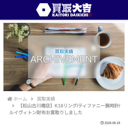
買取実績
ARCHIVEMENT
ホーム
買取実績
【松山古川椿店】K18リング/ティファニー腕時計/
ルイヴィトン財布お買取りしました
2026.06.18