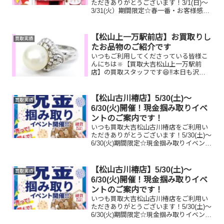
ただきありがとうございます！3/1(日)～
3/31(火）期間限定☆春一番・お客様感謝
フェアとしまして現金が当たる！いいご
えん★ガチャ抽選会開催中です！🥰
11,500円以上ご成約のお客様限定でご参
【松山上一万駅前店】お買取りし
買取実績
加いただけ...
たお品物のご紹介です
いつもご利用してくださっている皆様こ
んにちは🔆【買取大吉松山上一万駅前
店】の買取スタッフです😆‼️本日も沢山
のお品物をお持ち込みいただきました‼️お
買取りしたお品物のご紹介です。
Pt900 リング マック株主優待
【松山古川椿店】5/30(土)～
買取実績
券 ルイヴィトン...
6/30(火)開催！現金掴み取りイベ
ントのご案内です！
いつも買取大吉松山古川椿店をご利用い
ただきありがとうございます！5/30(土)～
6/30(火)期間限定☆現金掴み取りイベント
開催中です！🥰11,500円以上ご成約のお
客様限定でご参加いただけます😌(金券
類、テレカ、切手、古銭、現行銭両替は
【松山古川椿店】5/30(土)～
買取実績
対...
6/30(火)開催！現金掴み取りイベ
ントのご案内です！
いつも買取大吉松山古川椿店をご利用い
ただきありがとうございます！5/30(土)～
6/30(火)期間限定☆現金掴み取りイベント
開催中です！🥰11,500円以上ご成約のお