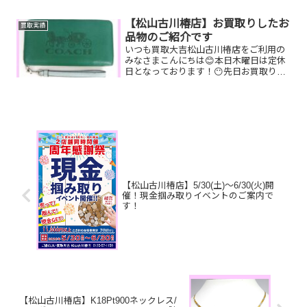
客様限定でご参加いただけます😌(金券
類、テレカ、切手、古銭、現行銭両替は
【松山古川椿店】お買取りしたお
買取実績
対...
品物のご紹介です
いつも買取大吉松山古川椿店をご利用の
みなさまこんにちは😊本日木曜日は定休
日となっております！😶先日お買取りし
たお品物のご紹介です！ お家で眠ってい
るお品物はございませんか？買取大吉松
山古川椿店にぜひお査定させてください
😊ご不明な点がございま...
【松山古川椿店】5/30(土)～6/30(火)開
催！現金掴み取りイベントのご案内で
す！
【松山古川椿店】K18Pt900ネックレス/