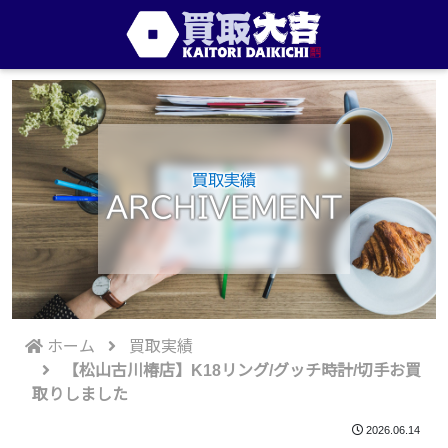
買取実績
ARCHIVEMENT
ホーム
買取実績
【松山古川椿店】K18リング/グッチ時計/切手お買
取りしました
2026.06.14