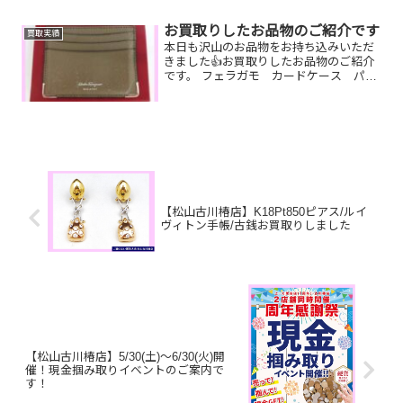
取りしたお品物のご紹介です。 CHANEL
ショルダーバッグ／Nikonカメラ／K18ブ
お買取りしたお品物のご紹介です
買取実績
ローチし...
本日も沢山のお品物をお持ち込みいただ
きました👍お買取りしたお品物のご紹介
です。 フェラガモ カードケース パー
ルピアス 全国百貨店共通商品券買
って使わないお品物や景品で貰った商品
券など😊お家で眠っているお品物がござ
いましたら是非お査定さ...
【松山古川椿店】K18Pt850ピアス/ルイ
ヴィトン手帳/古銭お買取りしました
【松山古川椿店】5/30(土)～6/30(火)開
催！現金掴み取りイベントのご案内で
す！