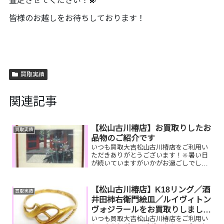
査定させてください！💫
皆様のお越しをお待ちしております！
買取実績
関連記事
【松山古川椿店】お買取りしたお
買取実績
品物のご紹介です
いつも買取大吉松山古川椿店をご利用い
ただきありがとうございます！🔆暑い日
が続いていますがいかがお過ごしでしょ
うか？😚買取大吉松山古川椿店は本日も
元気に営業しております！お買取りした
お品物のご紹介です！ 斎藤清 木版
【松山古川椿店】K18リング／酒
買取実績
画 K18ダイヤリン...
井田柿右衛門絵皿／ルイヴィトン
ヴォジラールをお買取りしまし
いつも買取大吉松山古川椿店をご利用い
た！