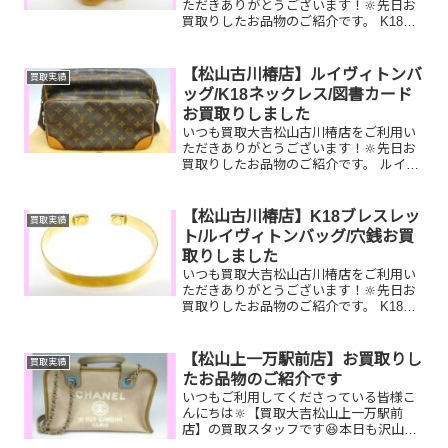
ただきありがとうございます！🔆先日お
買取りしたお品物のご紹介です。 K18リ
ング／酒井田柿右衛門絵皿／ルイヴィト
ンヴォジラールお家で眠っているお品物
はございませんか？そのお品物ぜひ！買
【松山古川椿店】ルイヴィトンバ
買取実績
取大吉松山古川椿店に...
ッグ/K18ネックレス/図書カード
お買取りしました
いつも買取大吉松山古川椿店をご利用い
ただきありがとうございます！🔆先日お
買取りしたお品物のご紹介です。 ルイヴ
ィトンナイル/K18喜平ネックレス/図書カ
ードNEXTお家で眠っているお品物はご
ざいませんか？ぜひ買取大吉松山古川椿
【松山古川椿店】K18ブレスレッ
買取実績
店にお査定させ...
ト/ルイヴィトンバッグ/穴銭お買
取りしました
いつも買取大吉松山古川椿店をご利用い
ただきありがとうございます！🔆先日お
買取りしたお品物のご紹介です。 K18ブ
レスレット/ルイヴィトン ネヴァーフ
ル/穴銭お家で眠っているお品物はござい
ませんか？ぜひ買取大吉松山古川椿店に
【松山上一万駅前店】お買取りし
買取実績
お査定させてくださ...
たお品物のご紹介です
いつもご利用してくださっている皆様こ
んにちは🔆【買取大吉松山上一万駅前
店】の買取スタッフです😆本日も沢山の
お品物をお持ち込みいただきました‼️お買