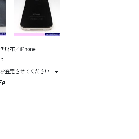
布／iPhone
？
お査定させてください！💫
🥰