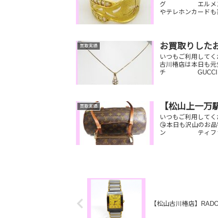
グ エルメス バ
やテレホンカードも喜
お買取りした
買取実績
いつもご利用してく
古川椿店は本日も元
チ GUCCI
【松山上一万
買取実績
いつもご利用してく
😘本日も沢山のお
ン ティファニ
【松山古川椿店】RAD