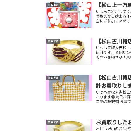
【松山上一万駅
買取実績
いつもご利用してく
😆8/30から始ま
会にご参加いただけま
【松山古川椿
買取実績
いつも買取大吉松山
紹介です。 K18
そのお品物ぜひ！買
【松山古川椿店
買取実績
計お買取りし
いつも買取大吉松山
おります😌先日お買
ス/IWC腕時計お家
お買取りした
買取実績
本日も沢山のお品物