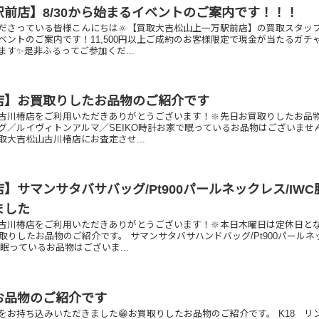
前店】8/30から始まるイベントのご案内です！！！
ださっている皆様こんにちは🔆【買取大吉松山上一万駅前店】の買取スタッ
るイベントのご案内です！11,500円以上ご成約のお客様限定で現金が当たるガチ
す✨是非ふるってご参加くだ...
店】お買取りしたお品物のご紹介です
古川椿店をご利用いただきありがとうございます！🔆先日お買取りしたお品
リング／ルイヴィトンアルマ／SEIKO時計お家で眠っているお品物はございませ
取大吉松山古川椿店にお査定させ...
】サマンサタバサバッグ/Pt900パールネックレス/IWC
ました
古川椿店をご利用いただきありがとうございます！🔆本日木曜日は定休日と
取りしたお品物のご紹介です。 サマンサタバサハンドバッグ/Pt900パールネ
で眠っているお品物はございま...
お品物のご紹介です
をお持ち込みいただきました😁お買取りしたお品物のご紹介です。 K18 リ