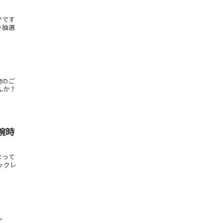
フです
ャ抽選
物のご
んか？
腕時
なって
ックレ
ン