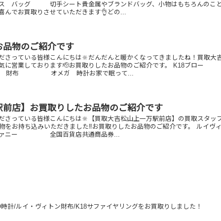
ッグ 切手シート貴金属やブランドバッグ、小物はもちろんのこと
んでお買取りさせていただきます👌どの...
お品物のご紹介です
ださっている皆様こんにちは🔆だんだんと暖かくなってきましたね！買取大
気に営業しております🫡お買取りしたお品物のご紹介です。 K18ブロー
 財布 オメガ 時計お家で眠って...
駅前店】お買取りしたお品物のご紹介です
ださっている皆様こんにちは🔆【買取大吉松山上一万駅前店】の買取スタッ
品物をお持ち込みいただきました‼️お買取りしたお品物のご紹介です。 ルイヴ
ー 全国百貨店共通商品券...
O時計/ルイ・ヴィトン財布/K18サファイヤリングをお買取りしました！